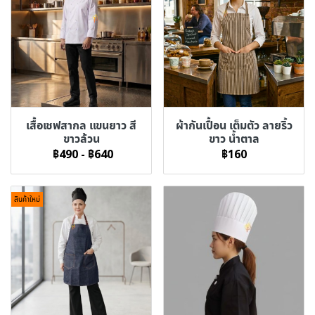
เสื้อเชฟสากล แขนยาว สี
ผ้ากันเปื้อน เต็มตัว ลายริ้ว
ขาวล้วน
ขาว น้ำตาล
฿490
-
฿640
฿160
สินค้าใหม่