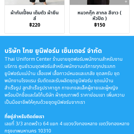
ผ้ากันเปื้อน เต็มตัว ผ้ายีน
หมวกกุ๊ก สากล สีขาว (
ส์
หัวปิด )
฿220
฿150
บริษัท ไทย ยูนิฟอร์ม เซ็นเตอร์ จำกัด
Thai Uniform Center ร้านขายชุดฟอร์มพนักงานสำหรับงาน
บริการ ศูนย์รวมชุดฟอร์มสำหรับพนักงานบริการทุกประเภท
ยูนิฟอร์มแม่บ้าน เสื้อเชฟ เสื้อกาวน์หมอและเภสัช ชุดสครับ ชุด
พนักงานโรงแรม รับตัดและรับผลิตชุดยูนิฟอร์ม ชุดแม่บ้าน
สำเร็จรูป สูทสำเร็จรูปราคาถูก กางเกงสแล็คผู้ชายและผู้หญิง
พร้อมปักชื่อและโลโก้บริษัท ผ้าคุณภาพดี ราคาย่อมเยา เพิ่มความ
เป็นมืออาชีพให้คุณด้วยชุดยูนิฟอร์มจากเรา
ที่อยู่สำหรับติดต่อเรา
เลขที่ 3/3 ลาดพร้าว 64 แยก 4 แขวงวังทองหลาง เขตวังทองหลาง
กรุงเทพมหานคร 10310