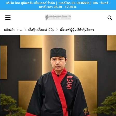
บริษัท ไทย ยูนิฟอร์ม เซ็นเตอร์ จำกัด | เบอร์โทร 02-9336858 | เปิด : จันทร์ -
เสาร์ เวลา 08.30 - 17.30 น.
หน้าหลัก
...
เสื้อกุ๊ก เสื้อเชฟ ญี่ปุ่น
เสื้อเชฟญี่ปุ่น สีดำกุ๊นสีแดง