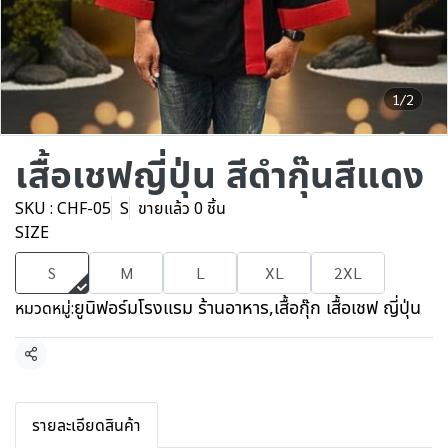
1/2
เสื้อเชฟญี่ปุ่น สีดำกุ๊นสีแดง
SKU : CHF-05
S
ขายแล้ว 0 ชิ้น
SIZE
S
M
L
XL
2XL
ยูนิฟอร์มโรงแรม ร้านอาหาร
,
เสื้อกุ๊ก เสื้อเชฟ ญี่ปุ่น
หมวดหมู่:
แชร์
รายละเอียดสินค้า