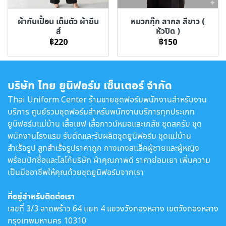
ผ้ากันเปื้อน เต็มตัว ผ้ายีน
หมวกกุ๊ก สากล สีขาว (
ส์
หัวปิด )
฿220
฿150
บริษัท ไทย ยูนิฟอร์ม เซ็นเตอร์ จำกัด
Thai Uniform Center ร้านขายชุดฟอร์มพนักงานสำหรับงาน
บริการ ศูนย์รวมชุดฟอร์มสำหรับพนักงานบริการทุกประเภท
ยูนิฟอร์มแม่บ้าน เสื้อเชฟ เสื้อกาวน์หมอและเภสัช ชุดสครับ ชุด
พนักงานโรงแรม รับตัดและรับผลิตชุดยูนิฟอร์ม ชุดแม่บ้าน
สำเร็จรูป สูทสำเร็จรูปราคาถูก กางเกงสแล็คผู้ชายและผู้หญิง
พร้อมปักชื่อและโลโก้บริษัท ผ้าคุณภาพดี ราคาย่อมเยา เพิ่มความ
เป็นมืออาชีพให้คุณด้วยชุดยูนิฟอร์มจากเรา
ที่อยู่สำหรับติดต่อเรา
เลขที่ 3/3 ลาดพร้าว 64 แยก 4 แขวงวังทองหลาง เขตวังทองหลาง
กรุงเทพมหานคร 10310