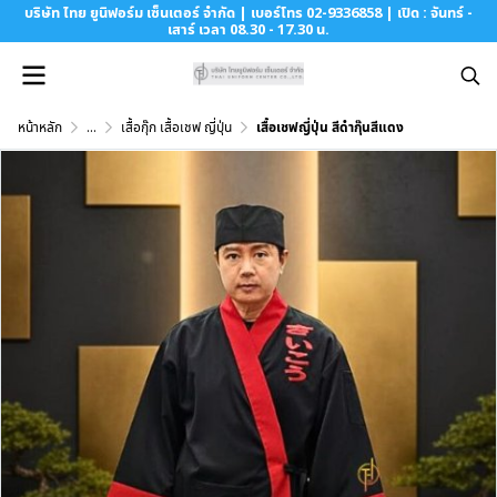
บริษัท ไทย ยูนิฟอร์ม เซ็นเตอร์ จำกัด | เบอร์โทร 02-9336858 | เปิด : จันทร์ -
เสาร์ เวลา 08.30 - 17.30 น.
หน้าหลัก
...
เสื้อกุ๊ก เสื้อเชฟ ญี่ปุ่น
เสื้อเชฟญี่ปุ่น สีดำกุ๊นสีแดง