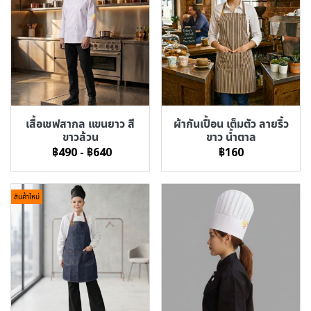
เสื้อเชฟสากล แขนยาว สี
ผ้ากันเปื้อน เต็มตัว ลายริ้ว
ขาวล้วน
ขาว น้ำตาล
฿490
-
฿640
฿160
สินค้าใหม่