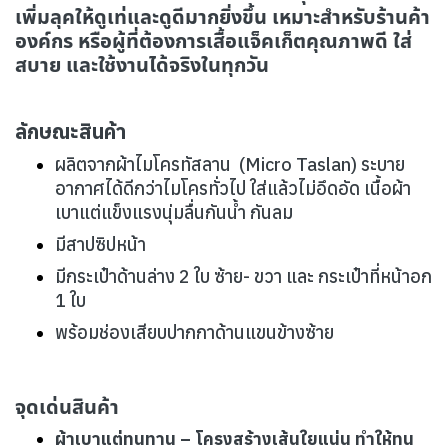
เพิ่มลุคให้ดูเท่และดูดีมากยิ่งขึ้น เหมาะสำหรับร้านค้า
องค์กร หรือผู้ที่ต้องการเสื้อแจ็คเก็ตคุณภาพดี ใส่
สบาย และใช้งานได้จริงในทุกวัน
ลักษณะสินค้า
ผลิตจากผ้าไมโครทัสลาน (Micro Taslan) ระบาย
อากาศได้ดีกว่าไมโครทั่วไป ใส่แล้วไม่อึดอัด เนื้อผ้า
เบาแต่แข็งแรงนุ่มลื่นกันน้ำ กันลม
มีสาปซิปหน้า
มีกระเป๋าด้านล่าง 2 ใบ ซ้าย- ขวา และ กระเป๋าที่หน้าอก
1 ใบ
พร้อมช่องเสียบปากกาด้านแขนข้างซ้าย
จุดเด่นสินค้า
ผ้าเบาแต่ทนทาน – โครงสร้างเส้นใยแน่น ทำให้ทน