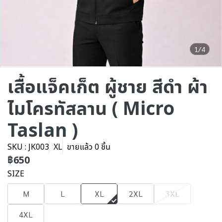
1/4
เสื้อแจ็คเก็ต ผู้ชาย สีดำ ผ้า
ไมโครทัสลาน ( Micro
Taslan )
SKU : JK003
XL
ขายแล้ว 0 ชิ้น
฿650
SIZE
M
L
XL
2XL
3XL
4XL