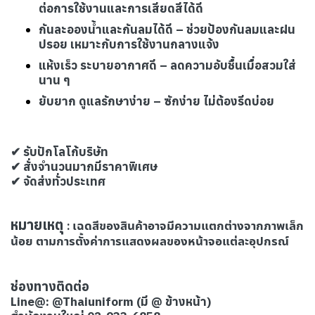
ต่อการใช้งานและการเสียดสีได้ดี
กันละอองน้ำและกันลมได้ดี – ช่วยป้องกันลมและฝน
ปรอย เหมาะกับการใช้งานกลางแจ้ง
แห้งเร็ว ระบายอากาศดี – ลดความอับชื้นเมื่อสวมใส่
นาน ๆ
ยับยาก ดูแลรักษาง่าย – ซักง่าย ไม่ต้องรีดบ่อย
✔ รับปักโลโก้บริษัท
✔ สั่งจำนวนมากมีราคาพิเศษ
✔ จัดส่งทั่วประเทศ
หมายเหตุ
เฉดสีของสินค้าอาจมีความแตกต่างจากภาพเล็ก
:
น้อย ตามการตั้งค่าการแสดงผลของหน้าจอแต่ละอุปกรณ์
ช่องทางติดต่อ
Line@: @Thaiuniform (มี @ ข้างหน้า)