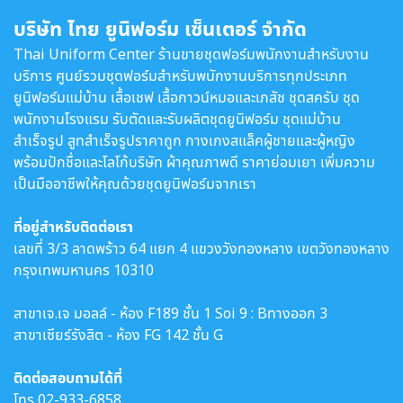
บริษัท ไทย ยูนิฟอร์ม เซ็นเตอร์ จำกัด
Thai Uniform Center ร้านขายชุดฟอร์มพนักงานสำหรับงาน
บริการ ศูนย์รวมชุดฟอร์มสำหรับพนักงานบริการทุกประเภท
ยูนิฟอร์มแม่บ้าน เสื้อเชฟ เสื้อกาวน์หมอและเภสัช ชุดสครับ ชุด
พนักงานโรงแรม รับตัดและรับผลิตชุดยูนิฟอร์ม ชุดแม่บ้าน
สำเร็จรูป สูทสำเร็จรูปราคาถูก กางเกงสแล็คผู้ชายและผู้หญิง
พร้อมปักชื่อและโลโก้บริษัท ผ้าคุณภาพดี ราคาย่อมเยา เพิ่มความ
เป็นมืออาชีพให้คุณด้วยชุดยูนิฟอร์มจากเรา
ที่อยู่สำหรับติดต่อเรา
เลขที่ 3/3 ลาดพร้าว 64 แยก 4 แขวงวังทองหลาง เขตวังทองหลาง
กรุงเทพมหานคร 10310
สาขาเจ.เจ มอลล์ - ห้อง F189 ชั้น 1 Soi 9 : Bทางออก 3
สาขาเซียร์รังสิต - ห้อง FG 142 ชั้น G
ติดต่อสอบถามได้ที่
โทร
02-933-6858