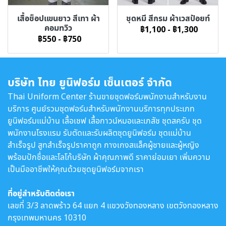
เสื้อช็อปแขนยาว สีเทา ผ้า
ชุดหมี สีกรม ผ้าเวสป้อยท์
คอมทวิว
฿1,100
-
฿1,300
฿550
-
฿750
บริษัท ไทย ยูนิฟอร์ม เซ็นเตอร์ จำกัด
Thai Uniform Center ร้านขายชุดฟอร์มพนักงานสำหรับงาน
บริการ ศูนย์รวมชุดฟอร์มสำหรับพนักงานบริการทุกประเภท
ยูนิฟอร์มแม่บ้าน เสื้อเชฟ เสื้อกาวน์หมอและเภสัช ชุดสครับ ชุด
พนักงานโรงแรม รับตัดและรับผลิตชุดยูนิฟอร์ม ชุดแม่บ้าน
สำเร็จรูป สูทสำเร็จรูปราคาถูก กางเกงสแล็คผู้ชายและผู้หญิง
พร้อมปักชื่อและโลโก้บริษัท ผ้าคุณภาพดี ราคาย่อมเยา เพิ่มความ
เป็นมืออาชีพให้คุณด้วยชุดยูนิฟอร์มจากเรา
ที่อยู่สำหรับติดต่อเรา
เลขที่ 3/3 ลาดพร้าว 64 แยก 4 แขวงวังทองหลาง เขตวังทองหลาง
กรุงเทพมหานคร 10310