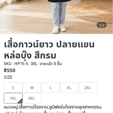
1/2
เสื้อกาวน์ยาว ปลายแขน
หล่อบุ๊ง สีกรม
SKU : HP15-5
3XL
ขายแล้ว 0 ชิ้น
฿550
SIZE
S
M
L
XL
2XL
3XL
4XL
เสื้อกาวน์โรงงาน
,
ยูนิฟอร์มโรงงานอุตสาหกรรม
,
หมวดหมู่: