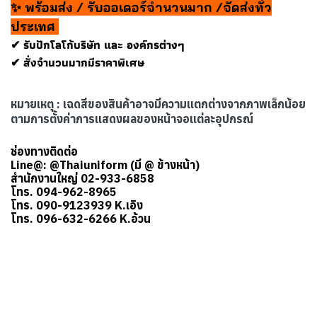
✨ พร้อมส่ง / รับออเดอร์จำนวนมาก /จัดส่งทั่ว
ประเทศ
✔ รับปักโลโก้บริษัท และ องค์กรต่างๆ
✔ สั่งจำนวนมากมีราคาพิเศษ
หมายเหตุ : เฉดสีของสินค้าอาจมีความแตกต่างจากภาพเล็กน้อย
ตามการตั้งค่าการแสดงผลของหน้าจอแต่ละอุปกรณ์
ช่องทางติดต่อ
Line@: @Thaiuniform (มี @ ข้างหน้า)
สำนักงานใหญ่ 02-933-6858
โทร. 094-962-8965
โทร. 090-9123939 K.เอิง
โทร. 096-632-6266 K.อ้วน