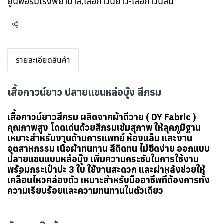
ยูนิฟอร์มโรงพยาบาล
,
เสื้อกาวน์ยาว-เสื้อกาวน์สั้น
แชร์
รายละเอียดสินค้า
เสื้อกาวน์ยาว ปลายแขนหล่อบุ๊ง สีกรม
เสื้อกาวน์ยาวสีกรม ผลิตจากผ้าดีวาย ( DY Fabric )
คุณภาพสูง โดดเด่นด้วยสีกรมเข้มสุภาพ ให้ลุคภูมิฐาน
เหมาะสำหรับงานด้านการแพทย์ ห้องแล็บ และงาน
อุตสาหกรรม เนื้อผ้าทนทาน สีติดทน ไม่ซีดง่าย ออกแบบ
ปลายแขนแบบหล่อบุ๊ง เพิ่มความกระชับในการใช้งาน
พร้อมกระเป๋าปะ 3 ใบ ใช้งานสะดวก และผ่าหลังช่วยให้
เคลื่อนไหวคล่องตัว เหมาะสำหรับมืออาชีพที่ต้องการทั้ง
ความเรียบร้อยและความทนทานในตัวเดียว