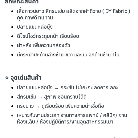
ลักษณะสินค้า
เสื้อกาวน์ยาว สีกรมเข้ม ผลิตจากผ้าดีวาย ( DY Fabric )
คุณภาพดี ทนทาน
ปลายแขนหล่อบุ๊ง
ดีไซน์โชว์กระดุมหน้า เรียบร้อย
ผ่าหลัง เพิ่มความคล่องตัว
มีกระเป๋าปะ ด้านล่างซ้าย-ขวา และบน อกด้านซ้าย 1ใบ
⭐ จุดเด่นสินค้า
ปลายแขนหล่อบุ๊ง → กระชับ ไม่เกะกะ ลดการเลอะ
สีกรมเข้ม → สุภาพ ซ่อนคราบได้ดี
ทรงยาว → ดูเรียบร้อย เพิ่มความน่าเชื่อถือ
เหมาะกับงานประเภท งานทางการแพทย์ / คลินิก/ งาน
ห้องแล็บ / ห้องปฏิบัติการ/งานอุตสาหกรรมเบา