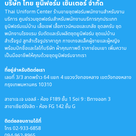
บริษัท ไทย ยูนิฟอร์ม เซ็นเตอร์ จำกัด
Thai Uniform Center ร้านขายชุดฟอร์มพนักงานสำหรับงาน
บริการ ศูนย์รวมชุดฟอร์มสำหรับพนักงานบริการทุกประเภท
ยูนิฟอร์มแม่บ้าน เสื้อเชฟ เสื้อกาวน์หมอและเภสัช ชุดสครับ ชุด
พนักงานโรงแรม รับตัดและรับผลิตชุดยูนิฟอร์ม ชุดแม่บ้าน
สำเร็จรูป สูทสำเร็จรูปราคาถูก กางเกงสแล็คผู้ชายและผู้หญิง
พร้อมปักชื่อและโลโก้บริษัท ผ้าคุณภาพดี ราคาย่อมเยา เพิ่มความ
เป็นมืออาชีพให้คุณด้วยชุดยูนิฟอร์มจากเรา
ที่อยู่สำหรับติดต่อเรา
เลขที่ 3/3 ลาดพร้าว 64 แยก 4 แขวงวังทองหลาง เขตวังทองหลาง
กรุงเทพมหานคร 10310
สาขาเจ.เจ มอลล์ - ห้อง F189 ชั้น 1 Soi 9 : Bทางออก 3
สาขาเซียร์รังสิต - ห้อง FG 142 ชั้น G
ติดต่อสอบถามได้ที่
โทร
02-933-6858
094-962-8965