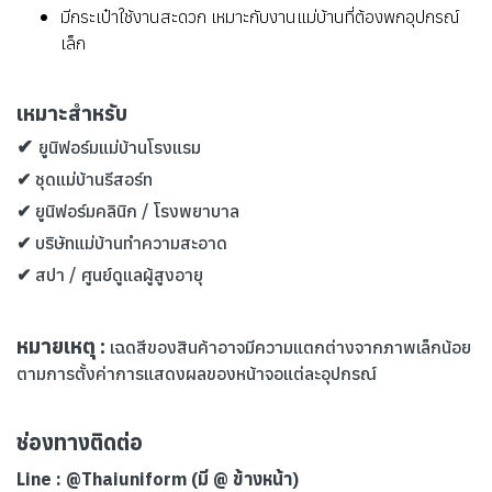
มีกระเป๋าใช้งานสะดวก เหมาะกับงานแม่บ้านที่ต้องพกอุปกรณ์
เล็ก
เหมาะสำหรับ
✔
ยูนิฟอร์มแม่บ้านโรงแรม
✔ ชุดแม่บ้านรีสอร์ท
✔ ยูนิฟอร์มคลินิก / โรงพยาบาล
✔ บริษัทแม่บ้านทำความสะอาด
✔ สปา / ศูนย์ดูแลผู้สูงอายุ
หมายเหตุ :
เฉดสีของสินค้าอาจมีความแตกต่างจากภาพเล็กน้อย
ตามการตั้งค่าการแสดงผลของหน้าจอแต่ละอุปกรณ์
ช่องทางติดต่อ
Line : @Thaiuniform (มี @ ข้
างหน้า)