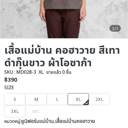
1/3
เสื้อแม่บ้าน คอฮาวาย สีเทา
ดำกุ๊นขาว ผ้าโอซาก้า
SKU : MD028-3
XL
ขายแล้ว 0 ชิ้น
฿390
SIZE
S
M
L
XL
2XL
3XL
4XL
ยูนิฟอร์มแม่บ้าน
,
เสื้อแม่บ้านคอฮาวาย
หมวดหมู่: