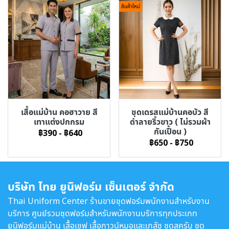
สินค้าใหม่
เสื้อแม่บ้าน คอฮาวาย สี
ชุดเดรสแม่บ้านคอบัว สี
เทาแต่งปกกรม
ดำลายริ้วขาว ( ไม่รวมผ้า
กันเปื้อน )
฿390
-
฿640
฿650
-
฿750
บริษัท ไทย ยูนิฟอร์ม เซ็นเตอร์ จำกัด
Thai Uniform Center ร้านขายชุดฟอร์มพนักงานสำหรับงาน
บริการ ศูนย์รวมชุดฟอร์มสำหรับพนักงานบริการทุกประเภท
ยูนิฟอร์มแม่บ้าน เสื้อเชฟ เสื้อกาวน์หมอและเภสัช ชุดสครับ ชุด