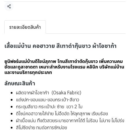
แชร์
รายละเอียดสินค้า
เสื้อแม่บ้าน คอฮาวาย สีเทาดำกุ๊นขาว ผ้าโอซาก้า
ยูนิฟอร์มแม่บ้านดีไซน์สุภาพ โทนสีเทาดำตัดกุ๊นขาว เพิ่มความคม
ชัดและดูสะอาดตา เหมาะสำหรับงานโรงแรม คลินิก บริษัทแม่บ้าน
และงานบริการทุกประเภท
ลักษณะสินค้า
ผลิตจากผ้าโอซาก้า (Osaka Fabric)
แต่งปก-ขอบแขน-ขอบกระเป๋า-สีขาว
กระดุมสีขาว กระเป๋าปะ ซ้าย ขวา 2 ใบ
ดีไซน์คอฮาวายใส่ง่าย ไม่อึดอัด ให้ลุคสุภาพ เรียบร้อย
ผ้าเนื้อแน่น ทิ้งตัวสวยระบายอากาศได้ดี ไม่ร้อน ไม่บาง ไม่โปร่ง
สีไม่ซีดง่าย ทนต่อการซักบ่อย