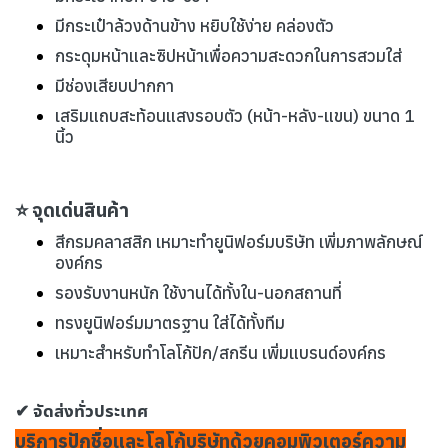
มีกระเป๋าล้วงด้านข้าง หยิบใช้ง่าย คล่องตัว
กระดุมหน้าและซิปหน้าเพื่อความสะดวกในการสวมใส่
มีช่องเสียบปากกา
เสริมแถบสะท้อนแสงรอบตัว (หน้า-หลัง-แขน) ขนาด 1
นิ้ว
⭐ จุดเด่นสินค้า
สีกรมคลาสสิก เหมาะทำยูนิฟอร์มบริษัท เพิ่มภาพลักษณ์
องค์กร
รองรับงานหนัก ใช้งานได้ทั้งใน-นอกสถานที่
ทรงยูนิฟอร์มมาตรฐาน ใส่ได้ทั้งทีม
เหมาะสำหรับทำโลโก้ปัก/สกรีน เพิ่มแบรนด์องค์กร
✔ จัดส่งทั่วประเทศ
บริการปักชื่อและโลโก้บริษัทด้วยคอมพิวเตอร์ความ