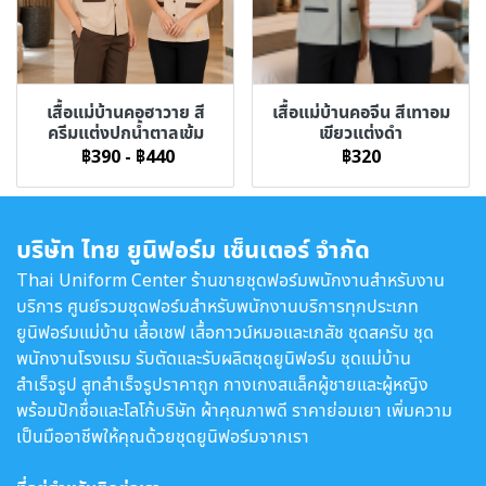
เสื้อแม่บ้านคอฮาวาย สี
เสื้อแม่บ้านคอจีน สีเทาอม
ครีมแต่งปกน้ำตาลเข้ม
เขียวแต่งดำ
฿390
-
฿440
฿320
บริษัท ไทย ยูนิฟอร์ม เซ็นเตอร์ จำกัด
Thai Uniform Center ร้านขายชุดฟอร์มพนักงานสำหรับงาน
บริการ ศูนย์รวมชุดฟอร์มสำหรับพนักงานบริการทุกประเภท
ยูนิฟอร์มแม่บ้าน เสื้อเชฟ เสื้อกาวน์หมอและเภสัช ชุดสครับ ชุด
พนักงานโรงแรม รับตัดและรับผลิตชุดยูนิฟอร์ม ชุดแม่บ้าน
สำเร็จรูป สูทสำเร็จรูปราคาถูก กางเกงสแล็คผู้ชายและผู้หญิง
พร้อมปักชื่อและโลโก้บริษัท ผ้าคุณภาพดี ราคาย่อมเยา เพิ่มความ
เป็นมืออาชีพให้คุณด้วยชุดยูนิฟอร์มจากเรา