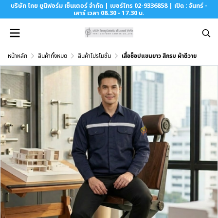
บริษัท ไทย ยูนิฟอร์ม เซ็นเตอร์ จำกัด | เบอร์โทร 02-9336858 | เปิด : จันทร์ -
เสาร์ เวลา 08.30 - 17.30 น.
หน้าหลัก
สินค้าทั้งหมด
สินค้าโปรโมชั่น
เสื้อช็อปแขนยาว สีกรม ผ้าดีวาย