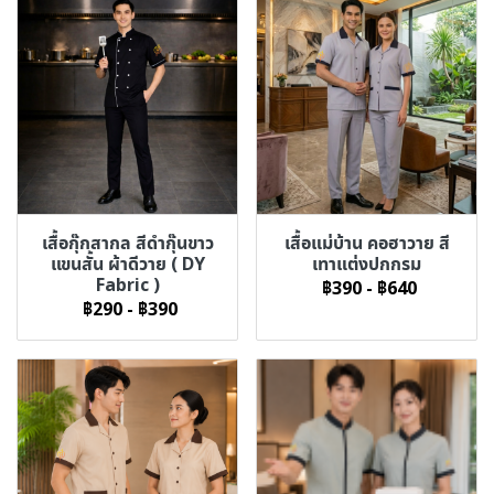
เสื้อกุ๊กสากล สีดำกุ๊นขาว
เสื้อแม่บ้าน คอฮาวาย สี
แขนสั้น ผ้าดีวาย ( DY
เทาแต่งปกกรม
Fabric )
฿390
-
฿640
฿290
-
฿390