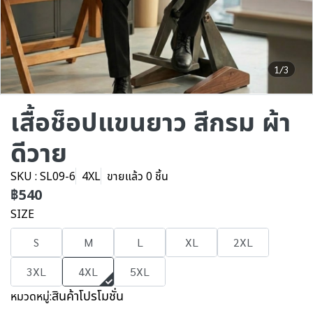
1/3
เสื้อช็อปแขนยาว สีกรม ผ้า
ดีวาย
SKU : SL09-6
4XL
ขายแล้ว 0 ชิ้น
฿540
SIZE
S
M
L
XL
2XL
3XL
4XL
5XL
สินค้าโปรโมชั่น
หมวดหมู่: