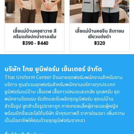
เสื้อแม่บ้านคอฮาวาย สี
เสื้อแม่บ้านคอจีน สีเทาอม
ครีมแต่งปกน้ำตาลเข้ม
เขียวแต่งดำ
฿390
-
฿440
฿320
บริษัท ไทย ยูนิฟอร์ม เซ็นเตอร์ จำกัด
Thai Uniform Center ร้านขายชุดฟอร์มพนักงานสำหรับงาน
บริการ ศูนย์รวมชุดฟอร์มสำหรับพนักงานบริการทุกประเภท
ยูนิฟอร์มแม่บ้าน เสื้อเชฟ เสื้อกาวน์หมอและเภสัช ชุดสครับ ชุด
พนักงานโรงแรม รับตัดและรับผลิตชุดยูนิฟอร์ม ชุดแม่บ้าน
สำเร็จรูป สูทสำเร็จรูปราคาถูก กางเกงสแล็คผู้ชายและผู้หญิง
พร้อมปักชื่อและโลโก้บริษัท ผ้าคุณภาพดี ราคาย่อมเยา เพิ่มความ
เป็นมืออาชีพให้คุณด้วยชุดยูนิฟอร์มจากเรา