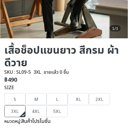
1/3
เสื้อช็อปแขนยาว สีกรม ผ้า
ดีวาย
SKU : SL09-5
3XL
ขายแล้ว 0 ชิ้น
฿490
SIZE
S
M
L
XL
2XL
3XL
4XL
5XL
สินค้าโปรโมชั่น
หมวดหมู่: