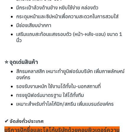
มีกระเป๋าล้วงด้านข้าง หยิบใช้ง่าย คล่องตัว
กระดุมหน้าและซิปหน้าเพื่อความสะดวกในการสวมใส่
มีช่องเสียบปากกา
เสริมแถบสะท้อนแสงรอบตัว (หน้า-หลัง-แขน) ขนาด 1
นิ้ว
⭐ จุดเด่นสินค้า
สีกรมคลาสสิก เหมาะทำยูนิฟอร์มบริษัท เพิ่มภาพลักษณ์
องค์กร
รองรับงานหนัก ใช้งานได้ทั้งใน-นอกสถานที่
ทรงยูนิฟอร์มมาตรฐาน ใส่ได้ทั้งทีม
เหมาะสำหรับทำโลโก้ปัก/สกรีน เพิ่มแบรนด์องค์กร
✔ จัดส่งทั่วประเทศ
บริการปักชื่อและโลโก้บริษัทด้วยคอมพิวเตอร์ความ