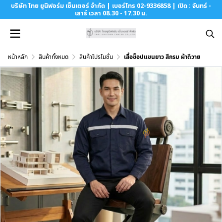
บริษัท ไทย ยูนิฟอร์ม เซ็นเตอร์ จำกัด | เบอร์โทร 02-9336858 | เปิด : จันทร์ -
เสาร์ เวลา 08.30 - 17.30 น.
หน้าหลัก
สินค้าทั้งหมด
สินค้าโปรโมชั่น
เสื้อช็อปแขนยาว สีกรม ผ้าดีวาย