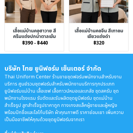
เสื้อแม่บ้านคอฮาวาย สี
เสื้อแม่บ้านคอจีน สีเทาอม
ครีมแต่งปกน้ำตาลเข้ม
เขียวแต่งดำ
฿390
-
฿440
฿320
บริษัท ไทย ยูนิฟอร์ม เซ็นเตอร์ จำกัด
Thai Uniform Center ร้านขายชุดฟอร์มพนักงานสำหรับงาน
บริการ ศูนย์รวมชุดฟอร์มสำหรับพนักงานบริการทุกประเภท
ยูนิฟอร์มแม่บ้าน เสื้อเชฟ เสื้อกาวน์หมอและเภสัช ชุดสครับ ชุด
พนักงานโรงแรม รับตัดและรับผลิตชุดยูนิฟอร์ม ชุดแม่บ้าน
สำเร็จรูป สูทสำเร็จรูปราคาถูก กางเกงสแล็คผู้ชายและผู้หญิง
พร้อมปักชื่อและโลโก้บริษัท ผ้าคุณภาพดี ราคาย่อมเยา เพิ่มความ
เป็นมืออาชีพให้คุณด้วยชุดยูนิฟอร์มจากเรา