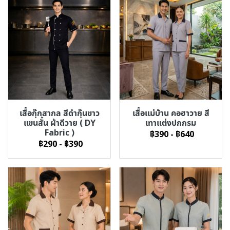
เสื้อกุ๊กสากล สีดำกุ๊นขาว
เสื้อแม่บ้าน คอฮาวาย สี
แขนสั้น ผ้าดีวาย ( DY
เทาแต่งปกกรม
Fabric )
฿390
-
฿640
฿290
-
฿390