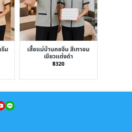
ครีม
เสื้อแม่บ้านคอจีน สีเทาอม
เขียวแต่งดำ
฿320