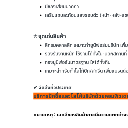
มีช่องเสียบปากกา
เสริมแถบสะท้อนแสงรอบตัว (หน้า-หลัง-แขน
⭐ จุดเด่นสินค้า
สีกรมคลาสสิก เหมาะทำยูนิฟอร์มบริษัท เพิ
รองรับงานหนัก ใช้งานได้ทั้งใน-นอกสถานที่
ทรงยูนิฟอร์มมาตรฐาน ใส่ได้ทั้งทีม
เหมาะสำหรับทำโลโก้ปัก/สกรีน เพิ่มแบรนด์
✔ จัดส่งทั่วประเทศ
บริการปักชื่อและโลโก้บริษัทด้วยคอมพิวเ
หมายเหตุ : เฉดสีของสินค้าอาจมีความแตกต่า