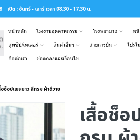
| เปิด : จันทร์ - เสาร์ เวลา 08.30 - 17.30 น.
หน้าหลัก
โรงงานอุตสาหกรรม
โรงพยาบาล
พน
สูทซิป/เทเลอร์
สินค้าอื่นๆ
สายการบิน
โปรโม
ติดต่อเรา
ข้อตกลงและเงื่อนไข
สื้อช็อปแขนยาว สีกรม ผ้าดีวาย
เสื้อช็
กรม ผ้า