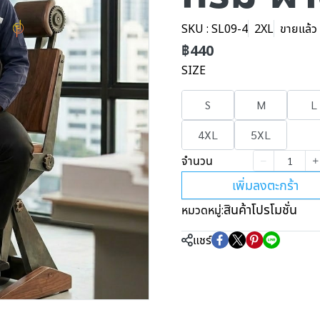
SKU : SL09-4
2XL
ขายแล้ว 
฿440
SIZE
S
M
L
4XL
5XL
จำนวน
เพิ่มลงตะกร้า
สินค้าโปรโมชั่น
หมวดหมู่:
แชร์
m