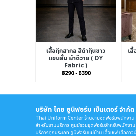
เสื้อกุ๊กสากล สีดำกุ๊นขาว
เสื
แขนสั้น ผ้าดีวาย ( DY
Fabric )
฿290
-
฿390
บริษัท ไทย ยูนิฟอร์ม เซ็นเตอร์ จำกัด
Thai Uniform Center ร้านขายชุดฟอร์มพนักงาน
สำหรับงานบริการ ศูนย์รวมชุดฟอร์มสำหรับพนักงาน
บริการทุกประเภท ยูนิฟอร์มแม่บ้าน เสื้อเชฟ เสื้อกาวน