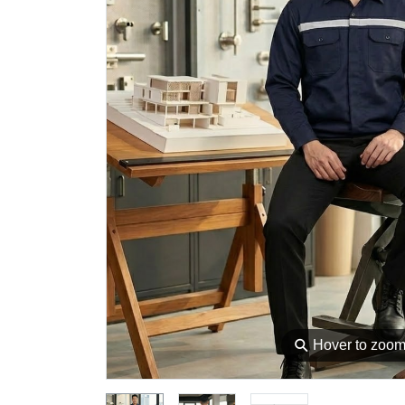
⚲
Hover to zoo