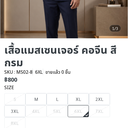
1/3
เสื้อแมสเซนเจอร์ คอจีน สี
กรม
SKU : MS02-8
6XL
ขายแล้ว 0 ชิ้น
฿800
SIZE
S
M
L
XL
2XL
3XL
4XL
5XL
6XL
7XL
8XL