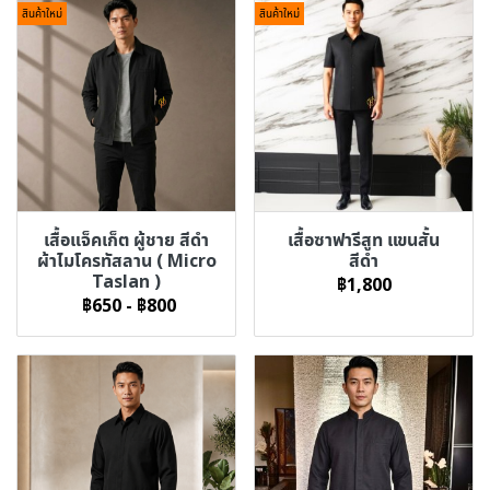
สินค้าใหม่
สินค้าใหม่
เสื้อแจ็คเก็ต ผู้ชาย สีดำ
เสื้อซาฟารีสูท แขนสั้น
ผ้าไมโครทัสลาน ( Micro
สีดำ
Taslan )
฿1,800
฿650
-
฿800