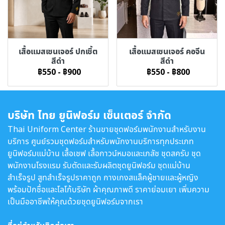
เสื้อแมสเซนเจอร์ ปกเชิ้ต
เสื้อแมสเซนเจอร์ คอจีน
สีดำ
สีดำ
฿550
-
฿900
฿550
-
฿800
บริษัท ไทย ยูนิฟอร์ม เซ็นเตอร์ จำกัด
Thai Uniform Center ร้านขายชุดฟอร์มพนักงานสำหรับงาน
บริการ ศูนย์รวมชุดฟอร์มสำหรับพนักงานบริการทุกประเภท
ยูนิฟอร์มแม่บ้าน เสื้อเชฟ เสื้อกาวน์หมอและเภสัช ชุดสครับ ชุด
พนักงานโรงแรม รับตัดและรับผลิตชุดยูนิฟอร์ม ชุดแม่บ้าน
สำเร็จรูป สูทสำเร็จรูปราคาถูก กางเกงสแล็คผู้ชายและผู้หญิง
พร้อมปักชื่อและโลโก้บริษัท ผ้าคุณภาพดี ราคาย่อมเยา เพิ่มความ
เป็นมืออาชีพให้คุณด้วยชุดยูนิฟอร์มจากเรา