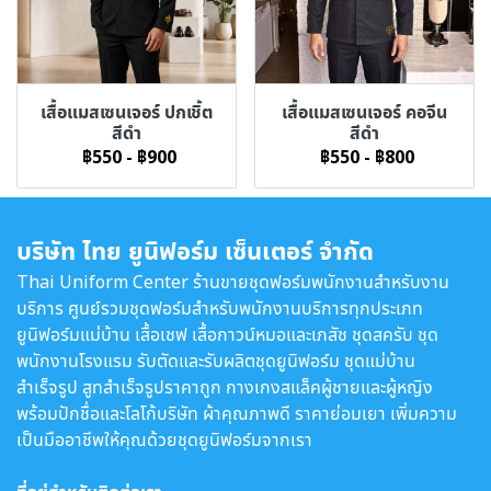
เสื้อแมสเซนเจอร์ ปกเชิ้ต
เสื้อแมสเซนเจอร์ คอจีน
สีดำ
สีดำ
฿550
-
฿900
฿550
-
฿800
บริษัท ไทย ยูนิฟอร์ม เซ็นเตอร์ จำกัด
Thai Uniform Center ร้านขายชุดฟอร์มพนักงานสำหรับงาน
บริการ ศูนย์รวมชุดฟอร์มสำหรับพนักงานบริการทุกประเภท
ยูนิฟอร์มแม่บ้าน เสื้อเชฟ เสื้อกาวน์หมอและเภสัช ชุดสครับ ชุด
พนักงานโรงแรม รับตัดและรับผลิตชุดยูนิฟอร์ม ชุดแม่บ้าน
สำเร็จรูป สูทสำเร็จรูปราคาถูก กางเกงสแล็คผู้ชายและผู้หญิง
พร้อมปักชื่อและโลโก้บริษัท ผ้าคุณภาพดี ราคาย่อมเยา เพิ่มความ
เป็นมืออาชีพให้คุณด้วยชุดยูนิฟอร์มจากเรา