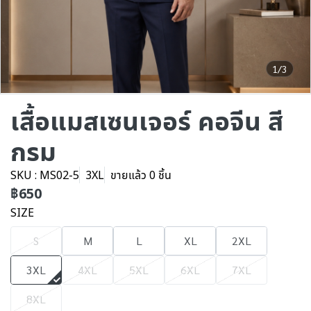
1/3
เสื้อแมสเซนเจอร์ คอจีน สี
กรม
SKU : MS02-5
3XL
ขายแล้ว 0 ชิ้น
฿650
SIZE
S
M
L
XL
2XL
3XL
4XL
5XL
6XL
7XL
8XL