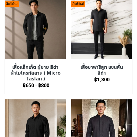
สินค้าใหม่
สินค้าใหม่
เสื้อแจ็คเก็ต ผู้ชาย สีดำ
เสื้อซาฟารีสูท แขนสั้น
ผ้าไมโครทัสลาน ( Micro
สีดำ
Taslan )
฿1,800
฿650
-
฿800