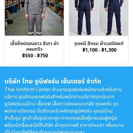
เสื้อช็อปแขนยาว สีเทา ผ้า
ชุดหมี สีกรม ผ้าเวสป้อยท์
คอมทวิว
฿1,100
-
฿1,300
฿550
-
฿750
บริษัท ไทย ยูนิฟอร์ม เซ็นเตอร์ จำกัด
Thai Uniform Center ร้านขายชุดฟอร์มพนักงานสำหรับงาน
บริการ ศูนย์รวมชุดฟอร์มสำหรับพนักงานบริการทุกประเภท
ยูนิฟอร์มแม่บ้าน เสื้อเชฟ เสื้อกาวน์หมอและเภสัช ชุดสครับ ชุด
พนักงานโรงแรม รับตัดและรับผลิตชุดยูนิฟอร์ม ชุดแม่บ้าน
สำเร็จรูป สูทสำเร็จรูปราคาถูก กางเกงสแล็คผู้ชายและผู้หญิง
พร้อมปักชื่อและโลโก้บริษัท ผ้าคุณภาพดี ราคาย่อมเยา เพิ่มความ
เป็นมืออาชีพให้คุณด้วยชุดยูนิฟอร์มจากเรา