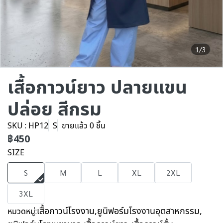
1/3
เสื้อกาวน์ยาว ปลายแขน
ปล่อย สีกรม
SKU : HP12
S
ขายแล้ว 0 ชิ้น
฿450
SIZE
S
M
L
XL
2XL
3XL
เสื้อกาวน์โรงงาน
,
ยูนิฟอร์มโรงงานอุตสาหกรรม
,
หมวดหมู่: