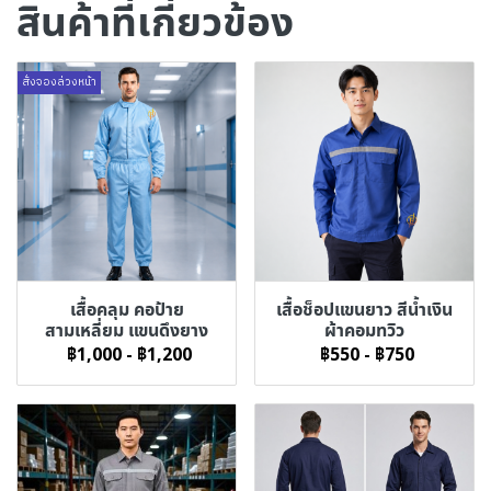
สินค้าที่เกี่ยวข้อง
สั่งจองล่วงหน้า
เสื้อคลุม คอป้าย
เสื้อช็อปแขนยาว สีน้ำเงิน
สามเหลี่ยม แขนดึงยาง
ผ้าคอมทวิว
฿1,000
-
฿1,200
฿550
-
฿750