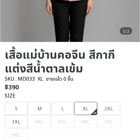
1/2
เสื้อแม่บ้านคอจีน สีกากี
แต่งสีน้ำตาลเข้ม
SKU : MD033
XL
ขายแล้ว 0 ชิ้น
฿390
SIZE
S
M
L
XL
2XL
3XL
4XL
5XL
6XL
7XL
8XL