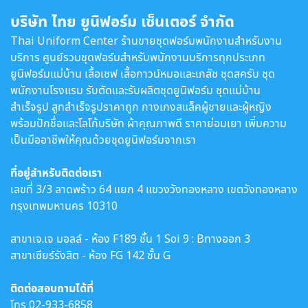
บริษัท ไทย ยูนิฟอร์ม เซ็นเตอร์ จำกัด
Thai Uniform Center ร้านขายชุดฟอร์มพนักงานสำหรับงาน
บริการ ศูนย์รวมชุดฟอร์มสำหรับพนักงานบริการทุกประเภท
ยูนิฟอร์มแม่บ้าน เสื้อเชฟ เสื้อกาวน์หมอและเภสัช ชุดสครับ ชุด
พนักงานโรงแรม รับตัดและรับผลิตชุดยูนิฟอร์ม ชุดแม่บ้าน
สำเร็จรูป สูทสำเร็จรูปราคาถูก กางเกงสแล็คผู้ชายและผู้หญิง
พร้อมปักชื่อและโลโก้บริษัท ผ้าคุณภาพดี ราคาย่อมเยา เพิ่มความ
เป็นมืออาชีพให้คุณด้วยชุดยูนิฟอร์มจากเรา
ที่อยู่สำหรับติดต่อเรา
เลขที่ 3/3 ลาดพร้าว 64 แยก 4 แขวงวังทองหลาง เขตวังทองหลาง
กรุงเทพมหานคร 10310
สาขาเจ.เจ มอลล์ - ห้อง F189 ชั้น 1 Soi 9 : Bทางออก 3
สาขาเซียร์รังสิต - ห้อง FG 142 ชั้น G
ติดต่อสอบถามได้ที่
โทร
02-933-6858