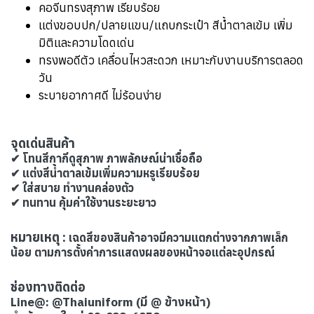
คอจีนทรงสุภาพ เรียบร้อย
แต่งขอบปก/ปลายแขน/แถบกระเป๋า สีน้ำตาลเข้ม เพิ่ม
มิติและความโดดเด่น
ทรงพอดีตัว เคลื่อนไหวสะดวก เหมาะกับงานบริการตลอด
วัน
ระบายอากาศดี ไม่ร้อนง่าย
จุดเด่นสินค้า
✔ โทนสีกากีดูสุภาพ ภาพลักษณ์น่าเชื่อถือ
✔ แต่งสีน้ำตาลเข้มเพิ่มความหรูเรียบร้อย
✔ ใส่สบาย ทำงานคล่องตัว
✔ ทนทาน คุ้มค่าใช้งานระยะยาว
หมายเหตุ :
เฉดสีของสินค้าอาจมีความแตกต่างจากภาพเล็ก
น้อย ตามการตั้งค่าการแสดงผลของหน้าจอแต่ละอุปกรณ์
ช่องทางติดต่อ
Line@: @Thaiuniform (มี @ ข้างหน้า)