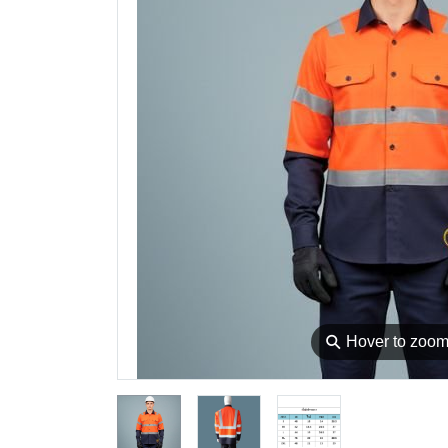
⚲
Hover to zoo