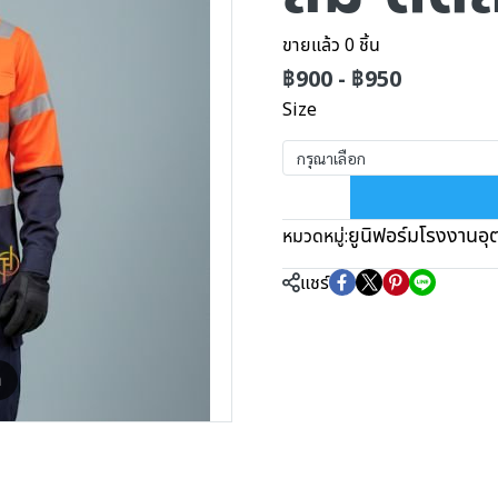
ขายแล้ว 0 ชิ้น
฿900
-
฿950
Size
กรุณาเลือก
ยูนิฟอร์มโรงงานอ
หมวดหมู่:
แชร์
m