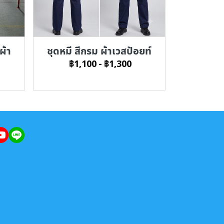
ผ้า
ชุดหมี สีกรม ผ้าเวสป้อยท์
฿1,100
-
฿1,300