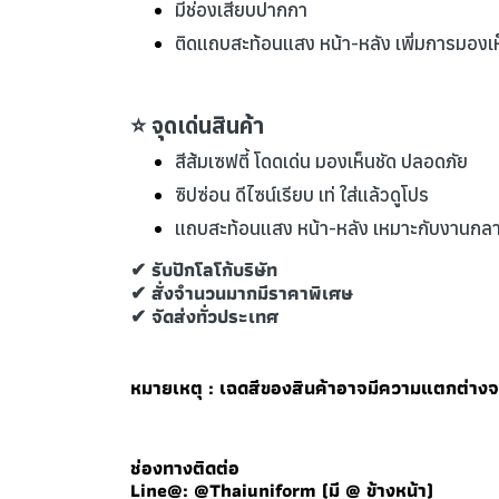
มีช่องเสียบปากกา
ติดแถบสะท้อนแสง หน้า-หลัง เพิ่มการมองเห
⭐ จุดเด่นสินค้า
สีส้มเซฟตี้ โดดเด่น มองเห็นชัด ปลอดภัย
ซิปซ่อน ดีไซน์เรียบ เท่ ใส่แล้วดูโปร
แถบสะท้อนแสง หน้า-หลัง เหมาะกับงานกลางคื
✔ รับปักโลโก้บริษัท
✔ สั่งจำนวนมากมีราคาพิเศษ
✔ จัดส่งทั่วประเทศ
หมายเหตุ : เฉดสีของสินค้าอาจมีความแตกต่าง
ช่องทางติดต่อ
Line@: @Thaiuniform (มี @ ข้างหน้า)