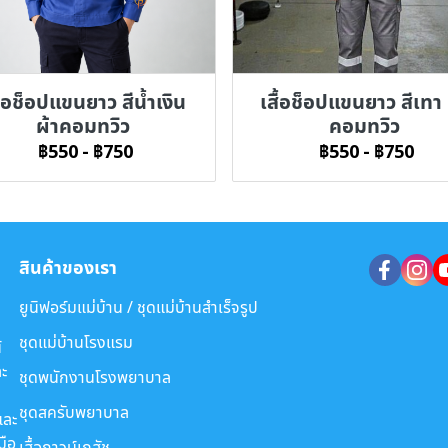
ื้อช็อปแขนยาว สีน้ำเงิน
เสื้อช็อปแขนยาว สีเทา 
ผ้าคอมทวิว
คอมทวิว
฿550
-
฿750
฿550
-
฿750
สินค้าของเรา
ยูนิฟอร์มแม่บ้าน / ชุดแม่บ้านสำเร็จรูป
ชุดแม่บ้านโรงแรม
์
ะ
ชุดพนักงานโรงพยาบาล
ชุดสครับพยาบาล
และ
มือ
เสื้อกาวน์เภสัช