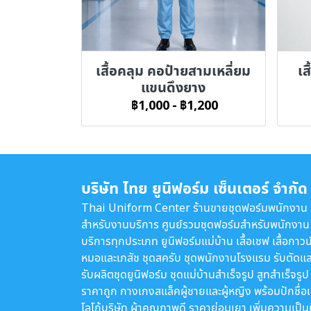
เสื้อคลุม คอป้ายสามเหลี่ยม
เส
แขนดึงยาง
฿1,000
-
฿1,200
บริษัท ไทย ยูนิฟอร์ม เซ็นเตอร์ จำกัด
Thai Uniform Center ร้านขายชุดฟอร์มพนักงาน
สำหรับงานบริการ ศูนย์รวมชุดฟอร์มสำหรับพนักงาน
บริการทุกประเภท ยูนิฟอร์มแม่บ้าน เสื้อเชฟ เสื้อกาวน
หมอและเภสัช ชุดสครับ ชุดพนักงานโรงแรม รับตัดแล
รับผลิตชุดยูนิฟอร์ม ชุดแม่บ้านสำเร็จรูป สูทสำเร็จรูป
ราคาถูก กางเกงสแล็คผู้ชายและผู้หญิง พร้อมปักชื่อ
โลโก้บริษัท ผ้าคุณภาพดี ราคาย่อมเยา เพิ่มความเป็น