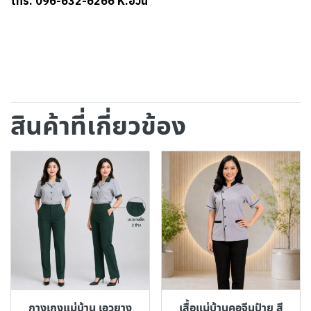
โทร. 096-632-6266 K.อ้วน
สินค้าที่เกี่ยวข้อง
กางเกงแม่บ้าน เอวยาง
เสื้อแม่บ้านคอจีนป้าย สี