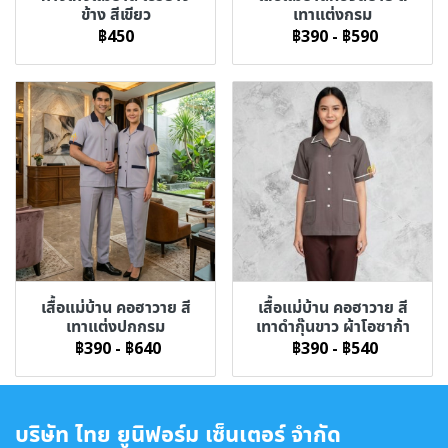
ข้าง สีเขียว
เทาแต่งกรม
฿450
฿390
-
฿590
เสื้อแม่บ้าน คอฮาวาย สี
เสื้อแม่บ้าน คอฮาวาย สี
เทาแต่งปกกรม
เทาดำกุ๊นขาว ผ้าโอซาก้า
฿390
-
฿640
฿390
-
฿540
บริษัท ไทย ยูนิฟอร์ม เซ็นเตอร์ จำกัด