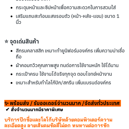
กระดุมหน้าและซิปหน้าเพื่อความสะดวกในการสวมใส่
เสริมแถบสะท้อนแสงรอบตัว (หน้า-หลัง-แขน) ขนาด 1
นิ้ว
⭐ จุดเด่นสินค้า
สีกรมคลาสสิก เหมาะทำยูนิฟอร์มองค์กร เพิ่มความน่าเชื่อ
ถือ
ผ้าคอมทวิวคุณภาพสูง ทนต่อการใช้งานหนัก ใช้ได้นาน
กระเป๋าครบ ใช้งานได้จริงทุกจุด ตอบโจทย์หน้างาน
เหมาะสำหรับทำโลโก้ปัก/สกรีน เพิ่มแบรนด์องค์กร
✨ พร้อมส่ง / รับออเดอร์จำนวนมาก /จัดส่งทั่วประเทศ
✔ สั่งจำนวนมากมีราคาพิเศษ
บริการปักชื่อและโลโก้บริษัทด้วยคอมพิวเตอร์ความ
ละเอียดสูง ลายเส้นคมชัดสีไม่ตก ทนทานต่อการซัก