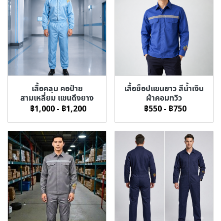
เสื้อคลุม คอป้าย
เสื้อช็อปแขนยาว สีน้ำเงิน
สามเหลี่ยม แขนดึงยาง
ผ้าคอมทวิว
฿1,000
-
฿1,200
฿550
-
฿750