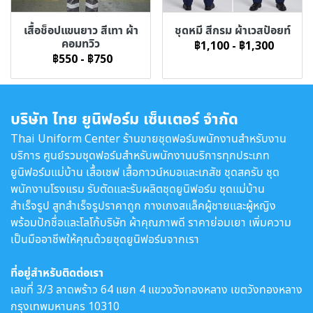
เสื้อช็อปแขนยาว สีเทา ผ้า
ชุดหมี สีกรม ผ้าเวสป้อยท์
คอมทวิว
฿1,100
-
฿1,300
฿550
-
฿750
บริษัท ไทย ยูนิฟอร์ม เซ็นเตอร์ จำกัด
Thai Uniform Center ร้านขายชุดฟอร์มพนักงานสำหรับงาน
บริการ ศูนย์รวมชุดฟอร์มสำหรับพนักงานบริการทุกประเภท
ยูนิฟอร์มแม่บ้าน เสื้อเชฟ เสื้อกาวน์หมอและเภสัช ชุดสครับ ชุด
พนักงานโรงแรม รับตัดและรับผลิตชุดยูนิฟอร์ม ชุดแม่บ้าน
สำเร็จรูป สูทสำเร็จรูปราคาถูก กางเกงสแล็คผู้ชายและผู้หญิง
พร้อมปักชื่อและโลโก้บริษัท ผ้าคุณภาพดี ราคาย่อมเยา เพิ่มความ
เป็นมืออาชีพให้คุณด้วยชุดยูนิฟอร์มจากเรา
ที่อยู่สำหรับติดต่อเรา
เลขที่ 3/3 ลาดพร้าว 64 แยก 4 แขวงวังทองหลาง เขตวังทองหลาง
กรุงเทพมหานคร 10310