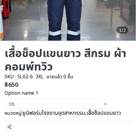
1/2
เสื้อช็อปแขนยาว สีกรม ผ้า
คอมพ์ทวิว
SKU : SL02-6
3XL
ขายแล้ว 0 ชิ้น
฿650
Option name 1
3XL
ยูนิฟอร์มโรงงานอุตสาหกรรม
,
เสื้อช็อปแขนยาว
หมวดหมู่:
แชร์