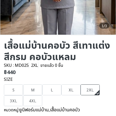
1/3
เสื้อแม่บ้านคอบัว สีเทาแต่ง
สีกรม คอบัวแหลม
SKU : MD025
2XL
ขายแล้ว 0 ชิ้น
฿440
SIZE
S
M
L
XL
2XL
3XL
4XL
ยูนิฟอร์มแม่บ้าน
,
เสื้อแม่บ้านคอบัว
หมวดหมู่: