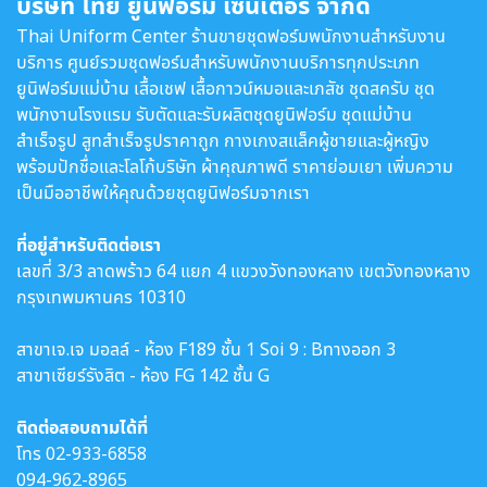
บริษัท ไทย ยูนิฟอร์ม เซ็นเตอร์ จำกัด
Thai Uniform Center ร้านขายชุดฟอร์มพนักงานสำหรับงาน
บริการ ศูนย์รวมชุดฟอร์มสำหรับพนักงานบริการทุกประเภท
ยูนิฟอร์มแม่บ้าน เสื้อเชฟ เสื้อกาวน์หมอและเภสัช ชุดสครับ ชุด
พนักงานโรงแรม รับตัดและรับผลิตชุดยูนิฟอร์ม ชุดแม่บ้าน
สำเร็จรูป สูทสำเร็จรูปราคาถูก กางเกงสแล็คผู้ชายและผู้หญิง
พร้อมปักชื่อและโลโก้บริษัท ผ้าคุณภาพดี ราคาย่อมเยา เพิ่มความ
เป็นมืออาชีพให้คุณด้วยชุดยูนิฟอร์มจากเรา
ที่อยู่สำหรับติดต่อเรา
เลขที่ 3/3 ลาดพร้าว 64 แยก 4 แขวงวังทองหลาง เขตวังทองหลาง
กรุงเทพมหานคร 10310
สาขาเจ.เจ มอลล์ - ห้อง F189 ชั้น 1 Soi 9 : Bทางออก 3
สาขาเซียร์รังสิต - ห้อง FG 142 ชั้น G
ติดต่อสอบถามได้ที่
โทร
02-933-6858
094-962-8965