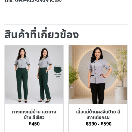
โทร. 090-912-3939 K.เอิง
สินค้าที่เกี่ยวข้อง
กางเกงแม่บ้าน เอวยาง
เสื้อแม่บ้านคอจีนป้าย สี
ข้าง สีเขียว
เทาแต่งกรม
฿450
฿390
-
฿590