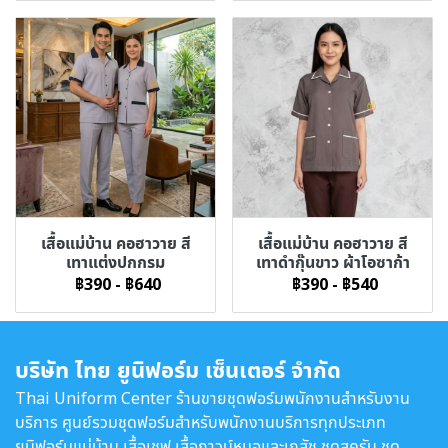
เสื้อแม่บ้าน คอฮาวาย สี
เสื้อแม่บ้าน คอฮาวาย สี
เทาแต่งปกกรม
เทาดำกุ๊นขาว ผ้าโอซาก้า
฿390
-
฿640
฿390
-
฿540
บริษัท ไทย ยูนิฟอร์ม เซ็นเตอร์ จำกัด
Thai Uniform Center ร้านขายชุดฟอร์มพนักงานสำหรับงาน
บริการ ศูนย์รวมชุดฟอร์มสำหรับพนักงานบริการทุกประเภท
ยูนิฟอร์มแม่บ้าน เสื้อเชฟ เสื้อกาวน์หมอและเภสัช ชุดสครับ ชุด