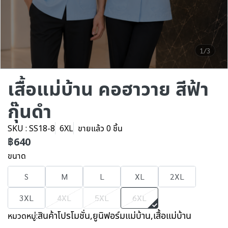
1/3
เสื้อแม่บ้าน คอฮาวาย สีฟ้า
กุ๊นดำ
SKU : SS18-8
6XL
ขายแล้ว 0 ชิ้น
฿640
ขนาด
S
M
L
XL
2XL
3XL
4XL
5XL
6XL
สินค้าโปรโมชั่น
,
ยูนิฟอร์มแม่บ้าน
,
เสื้อแม่บ้าน
หมวดหมู่: