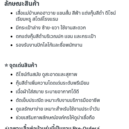
ลักษณะสินค้า
เสื้อแม่บ้านคอฮาวาย แขนสั้น สีฟ้า แต่งกุ๊นสีดำ ดีไซน์
เรียบหรู สไตล์โรงแรม
มีกระเป๋าล่าง ซ้าย-ขวา ใช้งานสะดวก
ตกแต่งกุ๊นสีดำบริเวณปก แขน และกระเป๋า
รองรับงานปักโลโก้และชื่อพนักงาน
⭐ จุดเด่นสินค้า
ดีไซน์ทันสมัย ดูสะอาดและสุภาพ
กุ๊นสีดำเพิ่มความโดดเด่นระดับพรีเมียม
เนื้อผ้าใส่สบาย ระบายอากาศได้ดี
ตัดเย็บประณีต เหมาะกับงานบริการมืออาชีพ
ดูแลรักษาง่าย เหมาะสำหรับใช้งานประจำวัน
ช่วยเสริมภาพลักษณ์องค์กรให้ดูน่าเชื่อถือ
⚡เฉพาะเสื้อพ่อบ้านรุ่นนี้เป็นงาน Pre-Order⚡