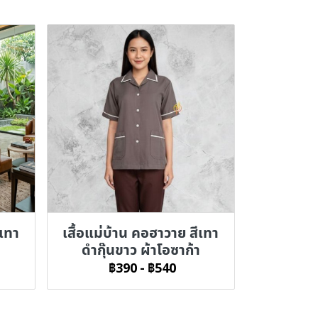
ีเทา
เสื้อแม่บ้าน คอฮาวาย สีเทา
ดำกุ๊นขาว ผ้าโอซาก้า
฿390
-
฿540