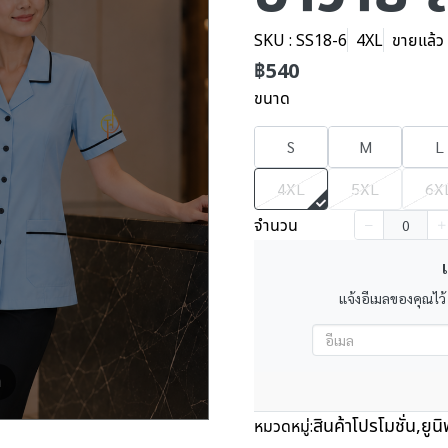
SKU : SS18-6
4XL
ขายแล้ว 
฿540
ขนาด
S
M
L
4XL
5XL
6X
จำนวน
เ
แจ้งอีเมลของคุณไว้
m
สินค้าโปรโมชั่น
,
ยูน
หมวดหมู่: