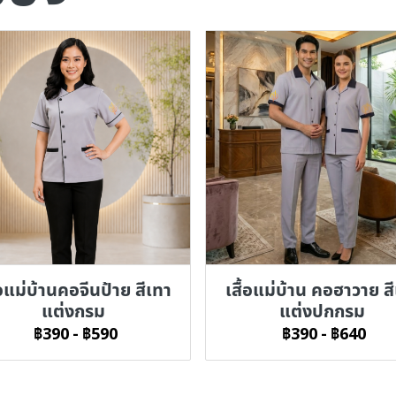
้อแม่บ้านคอจีนป้าย สีเทา
เสื้อแม่บ้าน คอฮาวาย ส
แต่งกรม
แต่งปกกรม
฿390
-
฿590
฿390
-
฿640