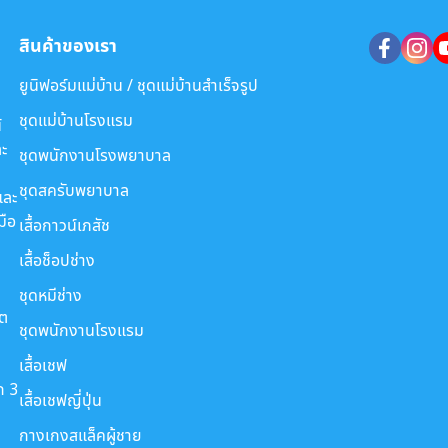
สินค้าของเรา
ยูนิฟอร์มแม่บ้าน / ชุดแม่บ้านสำเร็จรูป
ชุดแม่บ้านโรงแรม
์
ะ
ชุดพนักงานโรงพยาบาล
ชุดสครับพยาบาล
และ
มือ
เสื้อกาวน์เภสัช
เสื้อช็อปช่าง
ชุดหมีช่าง
ขต
ชุดพนักงานโรงแรม
เสื้อเชฟ
ก 3
เสื้อเชฟญี่ปุ่น
กางเกงสแล็คผู้ชาย