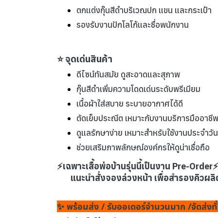
ตกแต่งกุ๊นสีดำบริเวณปก แขน และกระเป๋า
รองรับงานปักโลโก้และชื่อพนักงาน
⭐ จุดเด่นสินค้า
ดีไซน์ทันสมัย ดูสะอาดและสุภาพ
กุ๊นสีดำเพิ่มความโดดเด่นระดับพรีเมียม
เนื้อผ้าใส่สบาย ระบายอากาศได้ดี
ตัดเย็บประณีต เหมาะกับงานบริการมืออาชี
ดูแลรักษาง่าย เหมาะสำหรับใช้งานประจำวัน
ช่วยเสริมภาพลักษณ์องค์กรให้ดูน่าเชื่อถือ
⚡เฉพาะเสื้อพ่อบ้านรุ่นนี้เป็นงาน Pre-Order
แนะนำสั่งจองล่วงหน้า เพื่อสำรองคิวผลิ
✨ พร้อมส่ง / รับออเดอร์จำนวนมาก /จัดส่งทั