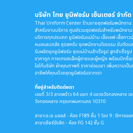
บริษัท ไทย ยูนิฟอร์ม เซ็นเตอร์ จำกัด
Thai Uniform Center ร้านขายชุดฟอร์มพนักงาน
สำหรับงานบริการ ศูนย์รวมชุดฟอร์มสำหรับพนักงาน
บริการทุกประเภท ยูนิฟอร์มแม่บ้าน เสื้อเชฟ เสื้อกาวน
หมอและเภสัช ชุดสครับ ชุดพนักงานโรงแรม รับตัดแล
รับผลิตชุดยูนิฟอร์ม ชุดแม่บ้านสำเร็จรูป สูทสำเร็จรูป
ราคาถูก กางเกงสแล็คผู้ชายและผู้หญิง พร้อมปักชื่อ
โลโก้บริษัท ผ้าคุณภาพดี ราคาย่อมเยา เพิ่มความเป็น
อาชีพให้คุณด้วยชุดยูนิฟอร์มจากเรา
ที่อยู่สำหรับติดต่อเรา
เลขที่ 3/3 ลาดพร้าว 64 แยก 4 แขวงวังทองหลาง เ
วังทองหลาง กรุงเทพมหานคร 10310
สาขาเจ.เจ มอลล์ - ห้อง F189 ชั้น 1 Soi 9 : Bทางออ
สาขาเซียร์รังสิต - ห้อง FG 142 ชั้น G