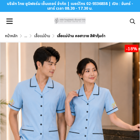
บริษัท ไทย ยูนิฟอร์ม เซ็นเตอร์ จำกัด | เบอร์โทร 02-9336858 | เปิด : จันทร์ -
เสาร์ เวลา 08.30 - 17.30 น.
หน้าหลัก
...
เสื้อแม่บ้าน
เสื้อแม่บ้าน คอฮาวาย สีฟ้ากุ๊นดำ
-18%