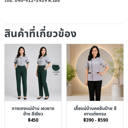
โทร. 090-912-3939 K.เอิง
สินค้าที่เกี่ยวข้อง
กางเกงแม่บ้าน เอวยาง
เสื้อแม่บ้านคอจีนป้าย สี
ข้าง สีเขียว
เทาแต่งกรม
฿450
฿390
-
฿590