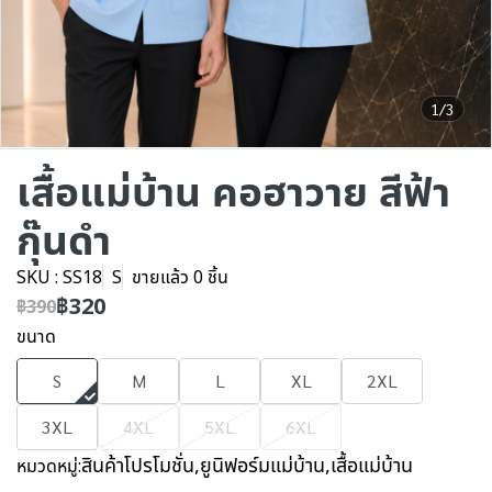
1/3
เสื้อแม่บ้าน คอฮาวาย สีฟ้า
กุ๊นดำ
SKU : SS18
S
ขายแล้ว 0 ชิ้น
฿320
฿390
ขนาด
S
M
L
XL
2XL
3XL
4XL
5XL
6XL
สินค้าโปรโมชั่น
,
ยูนิฟอร์มแม่บ้าน
,
เสื้อแม่บ้าน
หมวดหมู่: