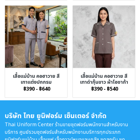
เสื้อแม่บ้าน คอฮาวาย สี
เสื้อแม่บ้าน คอฮาวาย สี
เทาแต่งปกกรม
เทาดำกุ๊นขาว ผ้าโอซาก้า
฿390
-
฿640
฿390
-
฿540
บริษัท ไทย ยูนิฟอร์ม เซ็นเตอร์ จำกัด
Thai Uniform Center ร้านขายชุดฟอร์มพนักงานสำหรับงาน
บริการ ศูนย์รวมชุดฟอร์มสำหรับพนักงานบริการทุกประเภท
ยูนิฟอร์มแม่บ้าน เสื้อเชฟ เสื้อกาวน์หมอและเภสัช ชุดสครับ ชุด