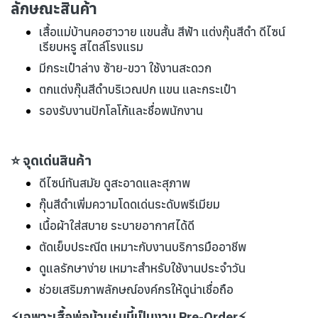
ลักษณะสินค้า
เสื้อแม่บ้านคอฮาวาย แขนสั้น สีฟ้า แต่งกุ๊นสีดำ ดีไซน์
เรียบหรู สไตล์โรงแรม
มีกระเป๋าล่าง ซ้าย-ขวา ใช้งานสะดวก
ตกแต่งกุ๊นสีดำบริเวณปก แขน และกระเป๋า
รองรับงานปักโลโก้และชื่อพนักงาน
⭐ จุดเด่นสินค้า
ดีไซน์ทันสมัย ดูสะอาดและสุภาพ
กุ๊นสีดำเพิ่มความโดดเด่นระดับพรีเมียม
เนื้อผ้าใส่สบาย ระบายอากาศได้ดี
ตัดเย็บประณีต เหมาะกับงานบริการมืออาชีพ
ดูแลรักษาง่าย เหมาะสำหรับใช้งานประจำวัน
ช่วยเสริมภาพลักษณ์องค์กรให้ดูน่าเชื่อถือ
⚡เฉพาะเสื้อพ่อบ้านรุ่นนี้เป็นงาน Pre-Order⚡