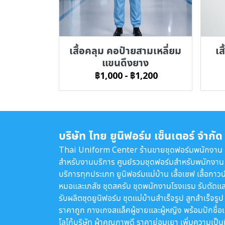
เสื้อคลุม คอป้ายสามเหลี่ยม
เส
แขนดึงยาง
฿1,000
-
฿1,200
บริษัท ไทย ยูนิฟอร์ม เซ็นเตอร์ จำกัด
Thai Uniform Center ร้านขายชุดฟอร์มพนักงาน
สำหรับงานบริการ ศูนย์รวมชุดฟอร์มสำหรับพนักงาน
บริการทุกประเภท ยูนิฟอร์มแม่บ้าน เสื้อเชฟ เสื้อกาวน
หมอและเภสัช ชุดสครับ ชุดพนักงานโรงแรม รับตัดแล
รับผลิตชุดยูนิฟอร์ม ชุดแม่บ้านสำเร็จรูป สูทสำเร็จรูป
ราคาถูก กางเกงสแล็คผู้ชายและผู้หญิง พร้อมปักชื่อ
โลโก้บริษัท ผ้าคุณภาพดี ราคาย่อมเยา เพิ่มความเป็น