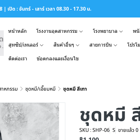
| เปิด : จันทร์ - เสาร์ เวลา 08.30 - 17.30 น.
หน้าหลัก
โรงงานอุตสาหกรรม
โรงพยาบาล
พน
สูทซิป/เทเลอร์
สินค้าอื่นๆ
สายการบิน
โปรโม
ติดต่อเรา
ข้อตกลงและเงื่อนไข
ตสาหกรรม
ชุดหมี/เอี๊ยมหมี
ชุดหมี สีเทา
ชุดหมี ส
SKU : SHP-06
S
ขายแล้ว 0 ช
฿1,100