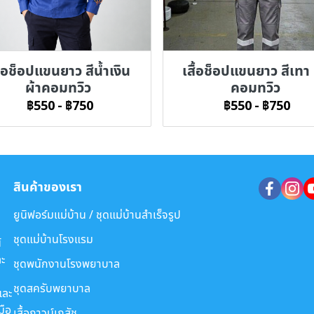
ื้อช็อปแขนยาว สีน้ำเงิน
เสื้อช็อปแขนยาว สีเทา 
ผ้าคอมทวิว
คอมทวิว
฿550
-
฿750
฿550
-
฿750
สินค้าของเรา
ยูนิฟอร์มแม่บ้าน / ชุดแม่บ้านสำเร็จรูป
ชุดแม่บ้านโรงแรม
์
ะ
ชุดพนักงานโรงพยาบาล
ชุดสครับพยาบาล
และ
มือ
เสื้อกาวน์เภสัช