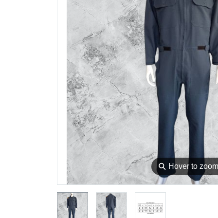
⚲
Hover to zoo