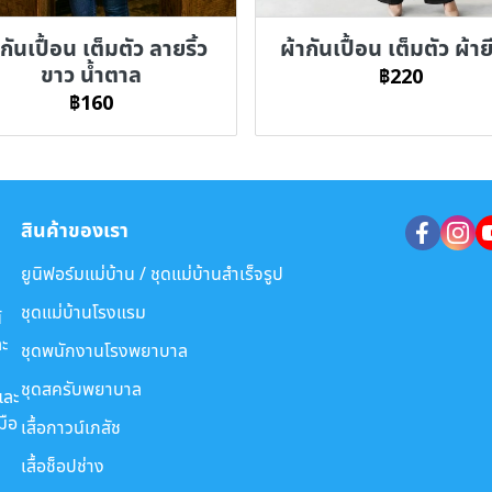
กันเปื้อน เต็มตัว ลายริ้ว
ผ้ากันเปื้อน เต็มตัว ผ้าย
ขาว น้ำตาล
฿220
฿160
สินค้าของเรา
ยูนิฟอร์มแม่บ้าน / ชุดแม่บ้านสำเร็จรูป
ชุดแม่บ้านโรงแรม
์
ะ
ชุดพนักงานโรงพยาบาล
ชุดสครับพยาบาล
และ
มือ
เสื้อกาวน์เภสัช
เสื้อช็อปช่าง