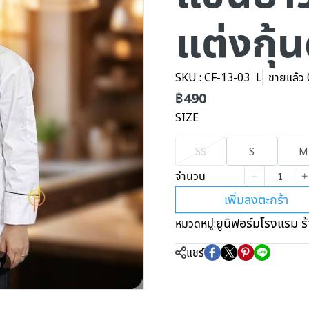
แต่งกุ้
SKU : CF-13-03
L
ขายแล้ว 0
฿490
SIZE
SS
S
M
จำนวน
เพิ่มลงตะกร้า
ยูนิฟอร์มโรงแรม ร
หมวดหมู่:
แชร์
m