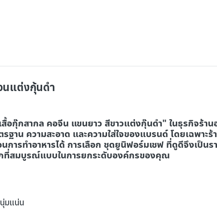
้วนแต่งกุ้นดำ
"เสื้อกุ๊กสากล คอจีน แขนยาว สีขาวแต่งกุ๊นดำ" ในธุรกิจร
าตรฐาน ความสะอาด และความใส่ใจของแบรนด์ โดยเฉพาะร้าน
การทำอาหารได้ การเลือก ชุดยูนิฟอร์มเชฟ ที่ดูดีจึงเป็นราย
ลือกที่สมบูรณ์แบบในการยกระดับองค์กรของคุณ
นุ่มแน่น