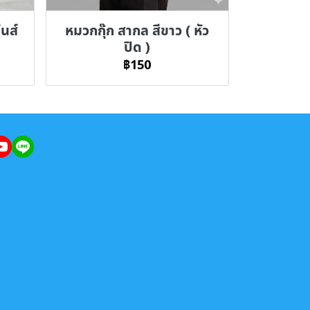
ีนส์
หมวกกุ๊ก สากล สีขาว ( หัว
ปิด )
฿150