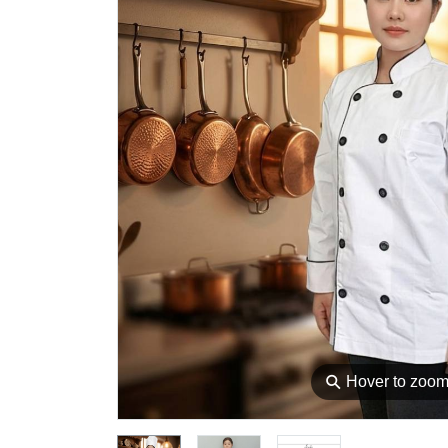
⚲
Hover to zoo