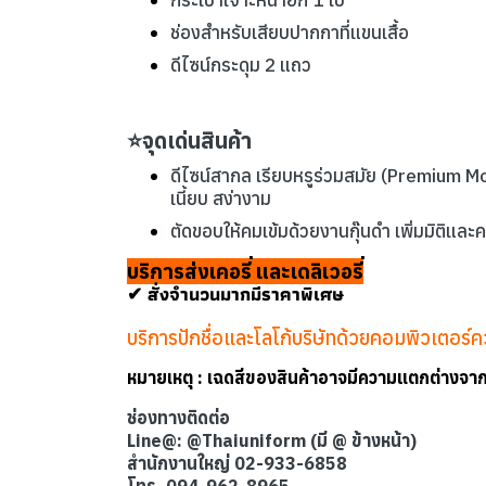
กระเป๋าเจาะหน้าอก 1 ใบ
ช่องสำหรับเสียบปากกาที่แขนเสื้อ
ดีไซน์กระดุม 2 แถว
⭐จุดเด่นสินค้า
ดีไซน์สากล เรียบหรูร่วมสมัย (Premium Mo
เนี้ยบ สง่างาม
ตัดขอบให้คมเข้มด้วยงานกุ๊นดำ เพิ่มมิติแล
บริการส่งเคอรี่ และเดลิเวอรี่
✔ สั่งจำนวนมากมีราคาพิเศษ
บริการปักชื่อและโลโก้บริษัทด้วยคอมพิวเตอร
หมายเหตุ : เฉดสีของสินค้าอาจมีความแตกต่างจ
ช่องทางติดต่อ
Line@: @Thaiuniform (มี @ ข้างหน้า)
สำนักงานใหญ่ 02-933-6858