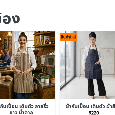
ข้อง
สินค้าใหม่
กันเปื้อน เต็มตัว ลายริ้ว
ผ้ากันเปื้อน เต็มตัว ผ้าย
ขาว น้ำตาล
฿220