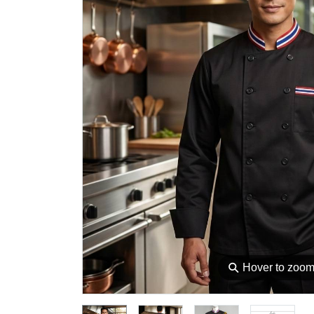
⚲
Hover to zoo