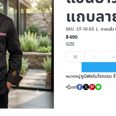
แถบลาย
SKU : CF-10-03
L
ขายแล้ว 0
฿490
SIZE
SS
S
M
ยูนิฟอร์มโรงแรม ร
หมวดหมู่:
แชร์
m