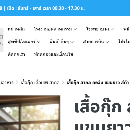
| เปิด : จันทร์ - เสาร์ เวลา 08.30 - 17.30 น.
หน้าหลัก
โรงงานอุตสาหกรรม
โรงพยาบาล
พน
สูทซิป/เทเลอร์
สินค้าอื่นๆ
สายการบิน
โปรโม
ติดต่อเรา
ข้อตกลงและเงื่อนไข
านอาหาร
เสื้อกุ๊ก เสื้อเชฟ สากล
เสื้อกุ๊ก สากล คอจีน แขนยาว สี
เสื้อกุ๊
แขนยาว