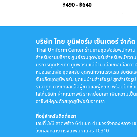
฿490
-
฿640
บริษัท ไทย ยูนิฟอร์ม เซ็นเตอร์ จำกัด
Thai Uniform Center ร้านขายชุดฟอร์มพนักงาน
สำหรับงานบริการ ศูนย์รวมชุดฟอร์มสำหรับพนักงาน
บริการทุกประเภท ยูนิฟอร์มแม่บ้าน เสื้อเชฟ เสื้อกาวน
หมอและเภสัช ชุดสครับ ชุดพนักงานโรงแรม รับตัดแล
รับผลิตชุดยูนิฟอร์ม ชุดแม่บ้านสำเร็จรูป สูทสำเร็จรูป
ราคาถูก กางเกงสแล็คผู้ชายและผู้หญิง พร้อมปักชื่อ
โลโก้บริษัท ผ้าคุณภาพดี ราคาย่อมเยา เพิ่มความเป็น
อาชีพให้คุณด้วยชุดยูนิฟอร์มจากเรา
ที่อยู่สำหรับติดต่อเรา
เลขที่ 3/3 ลาดพร้าว 64 แยก 4 แขวงวังทองหลาง เ
วังทองหลาง กรุงเทพมหานคร 10310