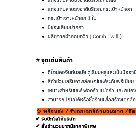
แต่งแถบลายธงชาติบริเวณคอเสื้อ
แต่งแถบลายธงชาติบริเวณกระเป๋าหน้าอก
กระเป๋าเจาะหน้าอก 1 ใบ
มีช่องเสียบปากกา
ผลิตจากผ้าคอมทวิว ( Comb Twill )
⭐ จุดเด่นสินค้า
ดีไซน์คอจีนทันสมัย ดูเรียบหรูและเป็นมืออา
สีดำช่วยเสริมภาพลักษณ์เชฟระดับพรีเมียม
เหมาะสำหรับเชฟ พ่อครัว แม่ครัว และพนักงาน
สามารถปักโลโก้หรือชื่อร้านเพื่อสร้างเอกล
✨ พร้อมส่ง / รับออเดอร์จำนวนมาก /จัด
✔ รับปักโลโก้บริษัท
✔ สั่งจำนวนมากมีราคาพิเศษ