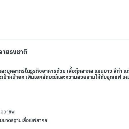
บลายธงชาติ
ละบุคลากรในธุรกิจอาหารด้วย เสื้อกุ๊กสากล แขนยาว สีดำ แต
เป๋าหน้าอก เพิ่มเอกลักษณ์และความสวยงามให้กับชุดเชฟ เหม
มืออาชีพ
ามมาตรฐานเสื้อเชฟสากล