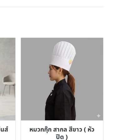
ีนส์
หมวกกุ๊ก สากล สีขาว ( หัว
ปิด )