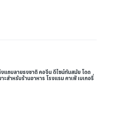
่งแถบลายธงชาติ คอจีน ดีไซน์ทันสมัย โดด
าะสำหรับร้านอาหาร โรงแรม คาเฟ่ เบเกอรี่