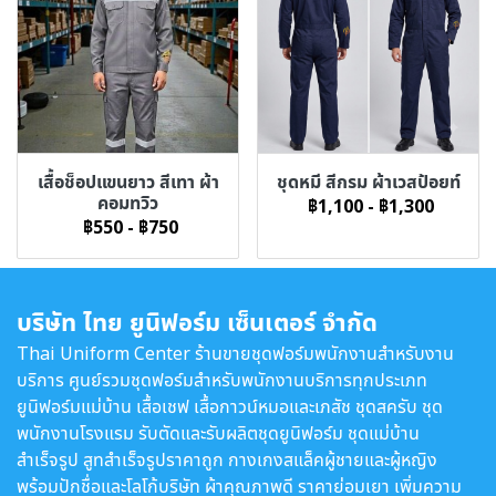
เสื้อช็อปแขนยาว สีเทา ผ้า
ชุดหมี สีกรม ผ้าเวสป้อยท์
คอมทวิว
฿1,100
-
฿1,300
฿550
-
฿750
บริษัท ไทย ยูนิฟอร์ม เซ็นเตอร์ จำกัด
Thai Uniform Center ร้านขายชุดฟอร์มพนักงานสำหรับงาน
บริการ ศูนย์รวมชุดฟอร์มสำหรับพนักงานบริการทุกประเภท
ยูนิฟอร์มแม่บ้าน เสื้อเชฟ เสื้อกาวน์หมอและเภสัช ชุดสครับ ชุด
พนักงานโรงแรม รับตัดและรับผลิตชุดยูนิฟอร์ม ชุดแม่บ้าน
สำเร็จรูป สูทสำเร็จรูปราคาถูก กางเกงสแล็คผู้ชายและผู้หญิง
พร้อมปักชื่อและโลโก้บริษัท ผ้าคุณภาพดี ราคาย่อมเยา เพิ่มความ