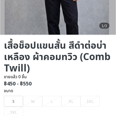
1/3
เสื้อช็อปแขนสั้น สีดำต่อบ่า
เหลือง ผ้าคอมทวิว (Comb
Twill)
ขายแล้ว 0 ชิ้น
฿450
-
฿550
ขนาด
S
M
L
XL
2XL
3XL