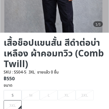
1/3
เสื้อช็อปแขนสั้น สีดำต่อบ่า
เหลือง ผ้าคอมทวิว (Comb
Twill)
SKU : SS04-5
3XL
ขายแล้ว 0 ชิ้น
฿550
ขนาด
S
M
L
XL
2XL
3XL