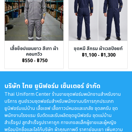
เสื้อช็อปแขนยาว สีเทา ผ้า
ชุดหมี สีกรม ผ้าเวสป้อยท์
คอมทวิว
฿1,100
-
฿1,300
฿550
-
฿750
บริษัท ไทย ยูนิฟอร์ม เซ็นเตอร์ จำกัด
Thai Uniform Center ร้านขายชุดฟอร์มพนักงานสำหรับงาน
บริการ ศูนย์รวมชุดฟอร์มสำหรับพนักงานบริการทุกประเภท
ยูนิฟอร์มแม่บ้าน เสื้อเชฟ เสื้อกาวน์หมอและเภสัช ชุดสครับ ชุด
พนักงานโรงแรม รับตัดและรับผลิตชุดยูนิฟอร์ม ชุดแม่บ้าน
สำเร็จรูป สูทสำเร็จรูปราคาถูก กางเกงสแล็คผู้ชายและผู้หญิง
พร้อมปักชื่อและโลโก้บริษัท ผ้าคุณภาพดี ราคาย่อมเยา เพิ่มความ