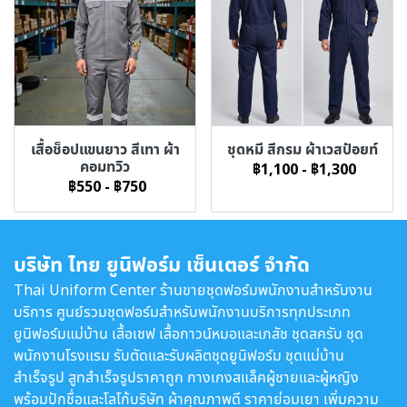
เสื้อช็อปแขนยาว สีเทา ผ้า
ชุดหมี สีกรม ผ้าเวสป้อยท์
คอมทวิว
฿1,100
-
฿1,300
฿550
-
฿750
บริษัท ไทย ยูนิฟอร์ม เซ็นเตอร์ จำกัด
Thai Uniform Center ร้านขายชุดฟอร์มพนักงานสำหรับงาน
บริการ ศูนย์รวมชุดฟอร์มสำหรับพนักงานบริการทุกประเภท
ยูนิฟอร์มแม่บ้าน เสื้อเชฟ เสื้อกาวน์หมอและเภสัช ชุดสครับ ชุด
พนักงานโรงแรม รับตัดและรับผลิตชุดยูนิฟอร์ม ชุดแม่บ้าน
สำเร็จรูป สูทสำเร็จรูปราคาถูก กางเกงสแล็คผู้ชายและผู้หญิง
พร้อมปักชื่อและโลโก้บริษัท ผ้าคุณภาพดี ราคาย่อมเยา เพิ่มความ