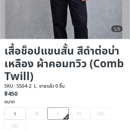
1/3
เสื้อช็อปแขนสั้น สีดำต่อบ่า
เหลือง ผ้าคอมทวิว (Comb
Twill)
SKU : SS04-2
L
ขายแล้ว 0 ชิ้น
฿450
ขนาด
S
M
L
XL
2XL
3XL