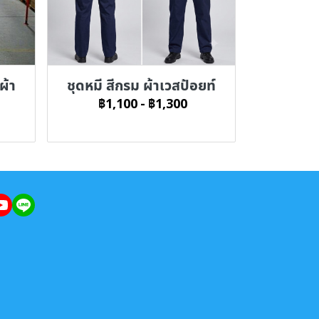
ผ้า
ชุดหมี สีกรม ผ้าเวสป้อยท์
฿1,100
-
฿1,300