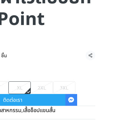
Point
ชิ้น
แชร์
XL
2XL
3XL
ติดต่อเรา
ุตสาหกรรม
,
เสื้อช็อปแขนสั้น