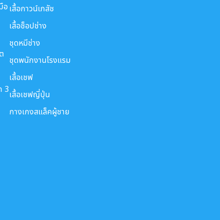
มือ
เสื้อกาวน์เภสัช
เสื้อช็อปช่าง
ชุดหมีช่าง
ขต
ชุดพนักงานโรงแรม
เสื้อเชฟ
ก 3
เสื้อเชฟญี่ปุ่น
กางเกงสแล็คผู้ชาย