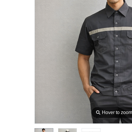
⚲
Hover to zoo