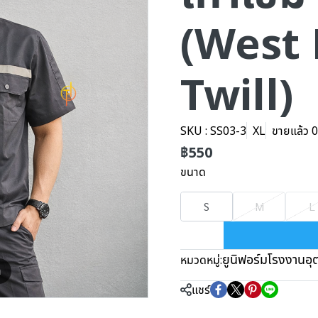
(West 
Twill)
SKU : SS03-3
XL
ขายแล้ว 0 
฿550
ขนาด
S
M
L
ยูนิฟอร์มโรงงานอ
หมวดหมู่:
m
แชร์