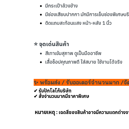
มีกระเป๋าล้วงข้าง
มีช่องเสียบปากกา มักมีการเย็บช่องพิเศษบ
ติดเเถบสะท้อนแสง หน้า-หลัง 1 นิ้ว
⭐ จุดเด่นสินค้า
สีเทาเข้มสุภาพ ดูเป็นมืออาชีพ
เสื้อช็อปคุณภาพดี ใส่สบาย ใช้งานได้จริง
✨ พร้อมส่ง / รับออเดอร์จำนวนมาก /จั
✔ รับปักโลโก้บริษัท
✔ สั่งจำนวนมากมีราคาพิเศษ
หมายเหตุ :
เฉดสีของสินค้าอาจมีความแตกต่างจ