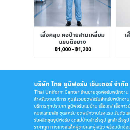
เสื้อคลุม คอป้ายสามเหลี่ยม
เส
แขนดึงยาง
฿1,000
-
฿1,200
บริษัท ไทย ยูนิฟอร์ม เซ็นเตอร์ จำกัด
Thai Uniform Center ร้านขายชุดฟอร์มพนักงาน
สำหรับงานบริการ ศูนย์รวมชุดฟอร์มสำหรับพนักงาน
บริการทุกประเภท ยูนิฟอร์มแม่บ้าน เสื้อเชฟ เสื้อกาวน
หมอและเภสัช ชุดสครับ ชุดพนักงานโรงแรม รับตัดแล
รับผลิตชุดยูนิฟอร์ม ชุดแม่บ้านสำเร็จรูป สูทสำเร็จรูป
ราคาถูก กางเกงสแล็คผู้ชายและผู้หญิง พร้อมปักชื่อ