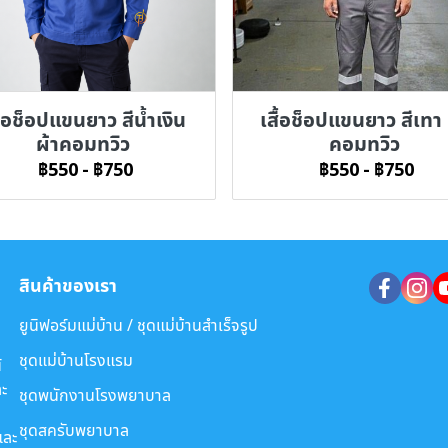
ื้อช็อปแขนยาว สีน้ำเงิน
เสื้อช็อปแขนยาว สีเทา 
ผ้าคอมทวิว
คอมทวิว
฿550
-
฿750
฿550
-
฿750
สินค้าของเรา
ยูนิฟอร์มแม่บ้าน / ชุดแม่บ้านสำเร็จรูป
ชุดแม่บ้านโรงแรม
์
ะ
ชุดพนักงานโรงพยาบาล
ชุดสครับพยาบาล
และ