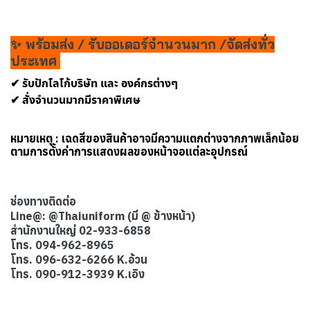
✨ พร้อมส่ง / รับออเดอร์จำนวนมาก /จัดส่งทั่ว
ประเทศ
✔ รับปักโลโก้บริษัท และ องค์กรต่างๆ
✔ สั่งจำนวนมากมีราคาพิเศษ
หมายเหตุ : เฉดสีของสินค้าอาจมีความแตกต่างจากภาพเล็กน้อย
ตามการตั้งค่าการแสดงผลของหน้าจอแต่ละอุปกรณ์
ช่องทางติดต่อ
Line@: @Thaiuniform (มี @ ข้างหน้า)
สำนักงานใหญ่ 02-933-6858
โทร. 094-962-8965
โทร. 096-632-6266 K.อ้วน
โทร. 090-912-3939 K.เอิง