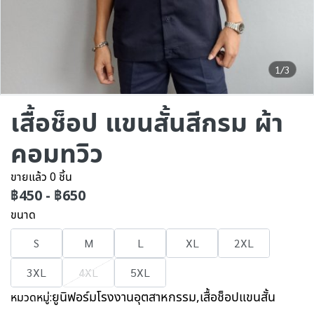
1/3
เสื้อช็อป แขนสั้นสีกรม ผ้า
คอมทวิว
ขายแล้ว 0 ชิ้น
฿450
-
฿650
ขนาด
S
M
L
XL
2XL
3XL
4XL
5XL
ยูนิฟอร์มโรงงานอุตสาหกรรม
,
เสื้อช็อปแขนสั้น
หมวดหมู่: