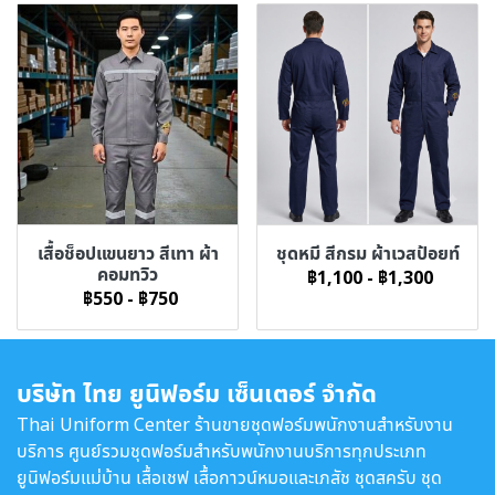
เสื้อช็อปแขนยาว สีเทา ผ้า
ชุดหมี สีกรม ผ้าเวสป้อยท์
คอมทวิว
฿1,100
-
฿1,300
฿550
-
฿750
บริษัท ไทย ยูนิฟอร์ม เซ็นเตอร์ จำกัด
Thai Uniform Center ร้านขายชุดฟอร์มพนักงานสำหรับงาน
บริการ ศูนย์รวมชุดฟอร์มสำหรับพนักงานบริการทุกประเภท
ยูนิฟอร์มแม่บ้าน เสื้อเชฟ เสื้อกาวน์หมอและเภสัช ชุดสครับ ชุด