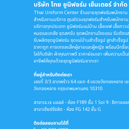
บริษัท ไทย ยูนิฟอร์ม เซ็นเตอร์ จำกัด
Thai Uniform Center ร้านขายชุดฟอร์มพนักงาน
สำหรับงานบริการ ศูนย์รวมชุดฟอร์มสำหรับพนักงาน
บริการทุกประเภท ยูนิฟอร์มแม่บ้าน เสื้อเชฟ เสื้อกาวน
หมอและเภสัช ชุดสครับ ชุดพนักงานโรงแรม รับตัดแล
รับผลิตชุดยูนิฟอร์ม ชุดแม่บ้านสำเร็จรูป สูทสำเร็จรูป
ราคาถูก กางเกงสแล็คผู้ชายและผู้หญิง พร้อมปักชื่อ
โลโก้บริษัท ผ้าคุณภาพดี ราคาย่อมเยา เพิ่มความเป็น
อาชีพให้คุณด้วยชุดยูนิฟอร์มจากเรา
ที่อยู่สำหรับติดต่อเรา
เลขที่ 3/3 ลาดพร้าว 64 แยก 4 แขวงวังทองหลาง เ
วังทองหลาง กรุงเทพมหานคร 10310
สาขาเจ.เจ มอลล์ - ห้อง F189 ชั้น 1 Soi 9 : Bทางออ
สาขาเซียร์รังสิต - ห้อง FG 142 ชั้น G
ติดต่อสอบถามได้ที่