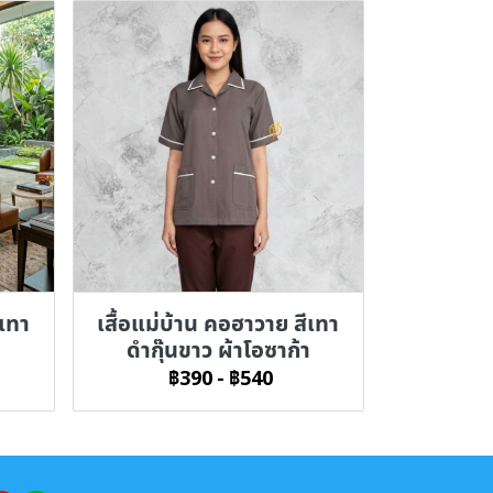
ีเทา
เสื้อแม่บ้าน คอฮาวาย สีเทา
ดำกุ๊นขาว ผ้าโอซาก้า
฿390
-
฿540