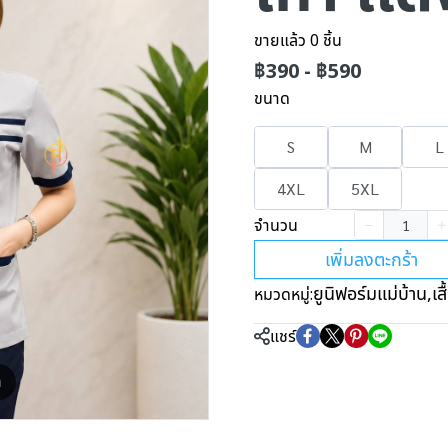
ขายแล้ว 0 ชิ้น
฿390
-
฿590
ขนาด
S
M
L
4XL
5XL
จำนวน
เพิ่มลงตะกร้า
ยูนิฟอร์มแม่บ้าน
,
เส
หมวดหมู่:
แชร์
m