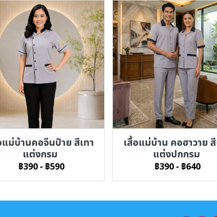
้อแม่บ้านคอจีนป้าย สีเทา
เสื้อแม่บ้าน คอฮาวาย ส
แต่งกรม
แต่งปกกรม
฿390
-
฿590
฿390
-
฿640