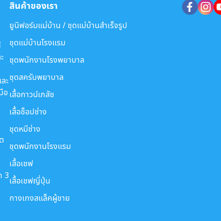
สินค้าของเรา
ยูนิฟอร์มแม่บ้าน / ชุดแม่บ้านสำเร็จรูป
ชุดแม่บ้านโรงแรม
์
ะ
ชุดพนักงานโรงพยาบาล
ชุดสครับพยาบาล
และ
มือ
เสื้อกาวน์เภสัช
เสื้อช็อปช่าง
ชุดหมีช่าง
ขต
ชุดพนักงานโรงแรม
เสื้อเชฟ
ก 3
เสื้อเชฟญี่ปุ่น
กางเกงสแล็คผู้ชาย