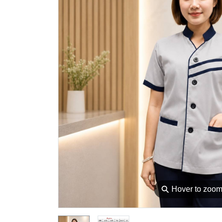
⚲
Hover to zoo