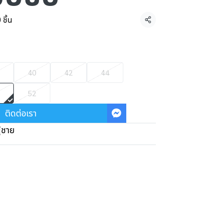
ชิ้น
แชร์
40
42
44
52
ติดต่อเรา
ู้ชาย