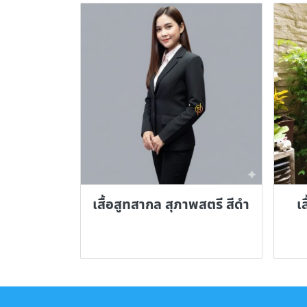
เสื้อสูทสากล สุภาพสตรี สีดำ
เ