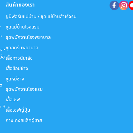
สินค้าของเรา
ยูนิฟอร์มแม่บ้าน / ชุดแม่บ้านสำเร็จรูป
ชุดแม่บ้านโรงแรม
์
ะ
ชุดพนักงานโรงพยาบาล
ชุดสครับพยาบาล
และ
มือ
เสื้อกาวน์เภสัช
เสื้อช็อปช่าง
ชุดหมีช่าง
ขต
ชุดพนักงานโรงแรม
เสื้อเชฟ
ก 3
เสื้อเชฟญี่ปุ่น
กางเกงสแล็คผู้ชาย