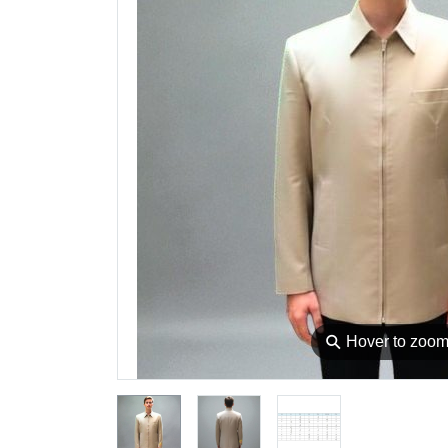
⚲
Hover to zoo