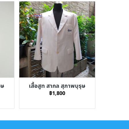
ุษ
เสื้อสูท สากล สุภาพบุรุษ
฿1,800