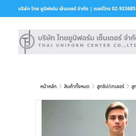
บริษัท ไทย ยูนิฟอร์ม เซ็นเตอร์ จำกัด | เบอร์โทร 02-9336858 
หน้าหลัก
สินค้าทั้งหมด
สูทซิป/เทเลอร์
สู