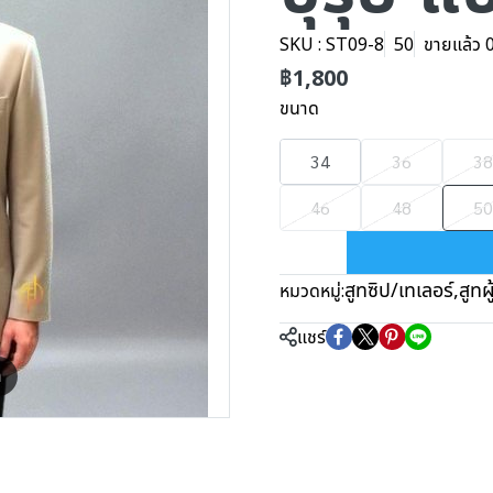
SKU : ST09-8
50
ขายแล้ว 0 
฿1,800
ขนาด
34
36
38
46
48
50
สูทซิป/เทเลอร์
,
สูทผ
หมวดหมู่:
แชร์
m