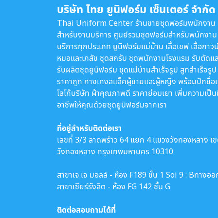
บริษัท ไทย ยูนิฟอร์ม เซ็นเตอร์ จำกัด
Thai Uniform Center ร้านขายชุดฟอร์มพนักงาน
สำหรับงานบริการ ศูนย์รวมชุดฟอร์มสำหรับพนักงาน
บริการทุกประเภท ยูนิฟอร์มแม่บ้าน เสื้อเชฟ เสื้อกาวน
หมอและเภสัช ชุดสครับ ชุดพนักงานโรงแรม รับตัดแล
รับผลิตชุดยูนิฟอร์ม ชุดแม่บ้านสำเร็จรูป สูทสำเร็จรูป
ราคาถูก กางเกงสแล็คผู้ชายและผู้หญิง พร้อมปักชื่อ
โลโก้บริษัท ผ้าคุณภาพดี ราคาย่อมเยา เพิ่มความเป็น
อาชีพให้คุณด้วยชุดยูนิฟอร์มจากเรา
ที่อยู่สำหรับติดต่อเรา
เลขที่ 3/3 ลาดพร้าว 64 แยก 4 แขวงวังทองหลาง เ
วังทองหลาง กรุงเทพมหานคร 10310
สาขาเจ.เจ มอลล์ - ห้อง F189 ชั้น 1 Soi 9 : Bทางออ
สาขาเซียร์รังสิต - ห้อง FG 142 ชั้น G
ติดต่อสอบถามได้ที่