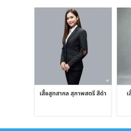
เสื้อสูทสากล สุภาพสตรี สีดำ
เ