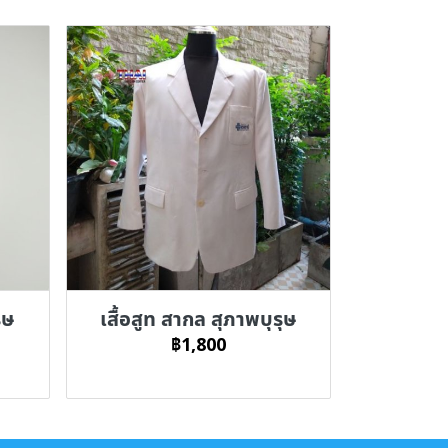
ุษ
เสื้อสูท สากล สุภาพบุรุษ
฿1,800