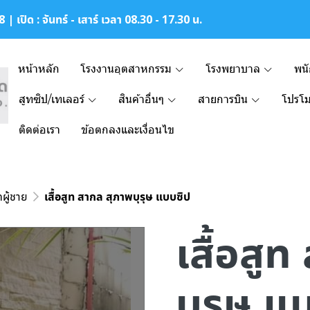
| เปิด : จันทร์ - เสาร์ เวลา 08.30 - 17.30 น.
หน้าหลัก
โรงงานอุตสาหกรรม
โรงพยาบาล
พน
สูทซิป/เทเลอร์
สินค้าอื่นๆ
สายการบิน
โปรโม
ติดต่อเรา
ข้อตกลงและเงื่อนไข
ทผู้ชาย
เสื้อสูท สากล สุภาพบุรุษ แบบซิป
เสื้อสู
บุรุษ แ