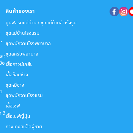
สินค้าของเรา
ยูนิฟอร์มแม่บ้าน / ชุดแม่บ้านสำเร็จรูป
ชุดแม่บ้านโรงแรม
์
ะ
ชุดพนักงานโรงพยาบาล
ชุดสครับพยาบาล
และ
มือ
เสื้อกาวน์เภสัช
เสื้อช็อปช่าง
ชุดหมีช่าง
ขต
ชุดพนักงานโรงแรม
เสื้อเชฟ
ก 3
เสื้อเชฟญี่ปุ่น
กางเกงสแล็คผู้ชาย