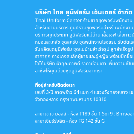
บริษัท ไทย ยูนิฟอร์ม เซ็นเตอร์ จำกัด
Thai Uniform Center ร้านขายชุดฟอร์มพนักงาน
สำหรับงานบริการ ศูนย์รวมชุดฟอร์มสำหรับพนักงาน
บริการทุกประเภท ยูนิฟอร์มแม่บ้าน เสื้อเชฟ เสื้อกาวน
หมอและเภสัช ชุดสครับ ชุดพนักงานโรงแรม รับตัดแล
รับผลิตชุดยูนิฟอร์ม ชุดแม่บ้านสำเร็จรูป สูทสำเร็จรูป
ราคาถูก กางเกงสแล็คผู้ชายและผู้หญิง พร้อมปักชื่อ
โลโก้บริษัท ผ้าคุณภาพดี ราคาย่อมเยา เพิ่มความเป็น
อาชีพให้คุณด้วยชุดยูนิฟอร์มจากเรา
ที่อยู่สำหรับติดต่อเรา
เลขที่ 3/3 ลาดพร้าว 64 แยก 4 แขวงวังทองหลาง เ
วังทองหลาง กรุงเทพมหานคร 10310
สาขาเจ.เจ มอลล์ - ห้อง F189 ชั้น 1 Soi 9 : Bทางออ
สาขาเซียร์รังสิต - ห้อง FG 142 ชั้น G