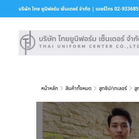
บริษัท ไทย ยูนิฟอร์ม เซ็นเตอร์ จำกัด | เบอร์โทร 02-9336858 
หน้าหลัก
สินค้าทั้งหมด
สูทซิป/เทเลอร์
สู