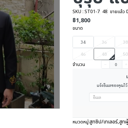
SKU : ST01-7
48
ขายแล้ว 0 
฿1,800
ขนาด
34
36
38
46
48
50
จำนวน
เ
แจ้งอีเมลของคุณไว้
m
สูทซิป/เทเลอร์
,
สูทผ
หมวดหมู่: