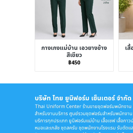
กางเกงแม่บ้าน เอวยางข้าง
เสื
สีเขียว
฿450
บริษัท ไทย ยูนิฟอร์ม เซ็นเตอร์ จำกัด
Thai Uniform Center ร้านขายชุดฟอร์มพนักงาน
สำหรับงานบริการ ศูนย์รวมชุดฟอร์มสำหรับพนักงาน
บริการทุกประเภท ยูนิฟอร์มแม่บ้าน เสื้อเชฟ เสื้อกาวน
หมอและเภสัช ชุดสครับ ชุดพนักงานโรงแรม รับตัดแล