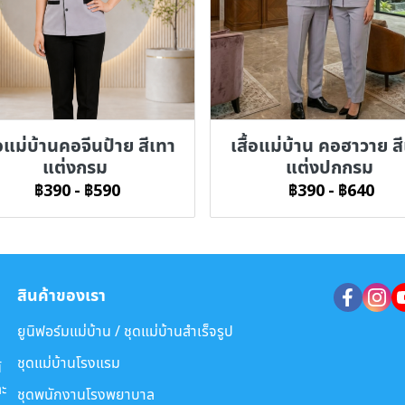
้อแม่บ้านคอจีนป้าย สีเทา
เสื้อแม่บ้าน คอฮาวาย ส
แต่งกรม
แต่งปกกรม
฿390
-
฿590
฿390
-
฿640
สินค้าของเรา
ยูนิฟอร์มแม่บ้าน / ชุดแม่บ้านสำเร็จรูป
ชุดแม่บ้านโรงแรม
์
ะ
ชุดพนักงานโรงพยาบาล