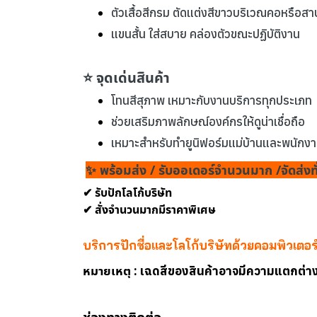
ตัวเสื้อสีกรม ตัดแต่งสีขาวบริเวณคอหรือส
แขนสั้น ใส่สบาย คล่องตัวขณะปฏิบัติงาน
⭐ จุดเด่นสินค้า
โทนสีสุภาพ เหมาะกับงานบริการทุกประเภท
ช่วยเสริมภาพลักษณ์องค์กรให้ดูน่าเชื่อถือ
เหมาะสำหรับทำยูนิฟอร์มแม่บ้านและพนัก
✨ พร้อมส่ง / รับออเดอร์จำนวนมาก /จัดส่งท
✔ รับปักโลโก้บริษัท
✔ สั่งจำนวนมากมีราคาพิเศษ
บริการปักชื่อและโลโก้บริษัทด้วยคอมพิวเตอ
หมายเหตุ :
เฉดสีของสินค้าอาจมีความแตกต่า