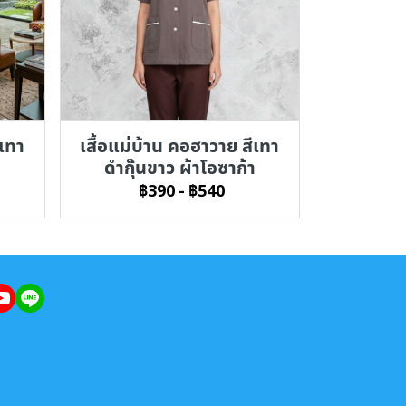
ีเทา
เสื้อแม่บ้าน คอฮาวาย สีเทา
ดำกุ๊นขาว ผ้าโอซาก้า
฿390
-
฿540