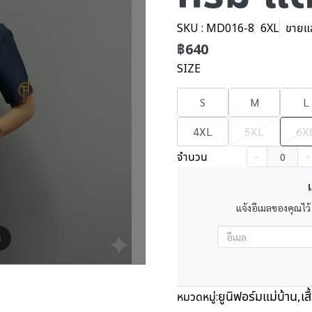
SKU : MD016-8
6XL
ขายแล้
฿640
SIZE
S
M
L
4XL
5XL
6X
จำนวน
เ
แจ้งอีเมลของคุณไว้
m
ยูนิฟอร์มแม่บ้าน
,
เส
หมวดหมู่: