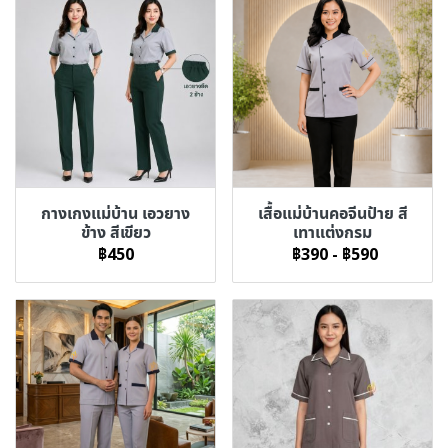
กางเกงแม่บ้าน เอวยาง
เสื้อแม่บ้านคอจีนป้าย สี
ข้าง สีเขียว
เทาแต่งกรม
฿450
฿390
-
฿590