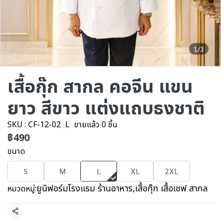
1/3
เสื้อกุ๊ก สากล คอจีน แขน
ยาว สีขาว แต่งแถบธงชาติ
SKU : CF-12-02
L
ขายแล้ว 0 ชิ้น
฿490
ขนาด
S
M
L
XL
2XL
ยูนิฟอร์มโรงแรม ร้านอาหาร
,
เสื้อกุ๊ก เสื้อเชฟ สากล
หมวดหมู่:
แชร์