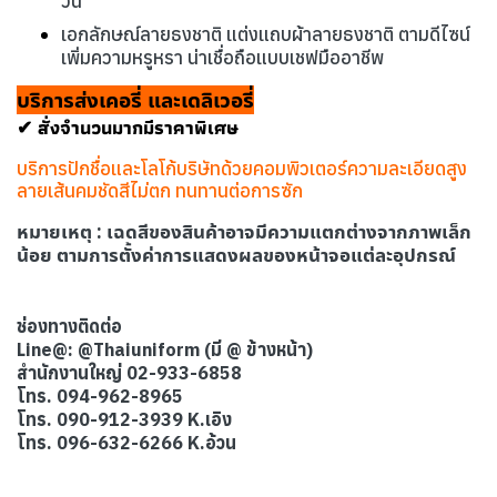
วัน
เอกลักษณ์ลายธงชาติ แต่งแถบผ้าลายธงชาติ ตามดีไซน์
เพิ่มความหรูหรา น่าเชื่อถือแบบเชฟมืออาชีพ
บริการส่งเคอรี่ และเดลิเวอรี่
✔ สั่งจำนวนมากมีราคาพิเศษ
บริการปักชื่อและโลโก้บริษัทด้วยคอมพิวเตอร์ความละเอียดสูง
ลายเส้นคมชัดสีไม่ตก ทนทานต่อการซัก
หมายเหตุ : เฉดสีของสินค้าอาจมีความแตกต่างจากภาพเล็ก
น้อย ตามการตั้งค่าการแสดงผลของหน้าจอแต่ละอุปกรณ์
ช่องทางติดต่อ
Line@: @Thaiuniform (มี @ ข้างหน้า)
สำนักงานใหญ่ 02-933-6858
โทร. 094-962-8965
โทร. 090-912-3939 K.เอิง
โทร. 096-632-6266 K.อ้วน