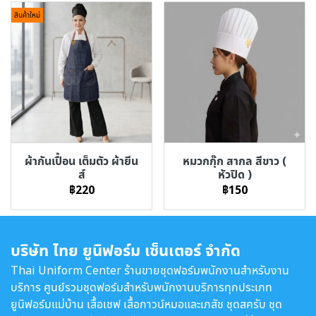
สินค้าใหม่
ผ้ากันเปื้อน เต็มตัว ผ้ายีน
หมวกกุ๊ก สากล สีขาว (
ส์
หัวปิด )
฿220
฿150
บริษัท ไทย ยูนิฟอร์ม เซ็นเตอร์ จำกัด
Thai Uniform Center ร้านขายชุดฟอร์มพนักงานสำหรับงาน
บริการ ศูนย์รวมชุดฟอร์มสำหรับพนักงานบริการทุกประเภท
ยูนิฟอร์มแม่บ้าน เสื้อเชฟ เสื้อกาวน์หมอและเภสัช ชุดสครับ ชุด