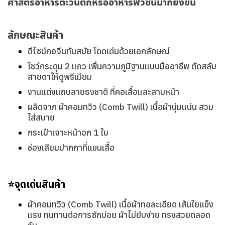
ศาสตร์อาหารตะวันตกหรืออาหารฟิวชันมากยิ่งขึ้น
ลักษณะสินค้า
ดีไซน์คอจีนทันสมัย โดดเด่นด้วยเอกลักษณ์
โชว์กระดุม 2 แถว เพิ่มความภูมิฐานแบบมืออาชีพ ตัดสลับ
สายตาให้ดูพรีเมียม
งานแต่งแถบลายธงชาติ ที่คอเสื้อและสาบหน้า
ผลิตจาก ผ้าคอมทวิว (Comb Twill) เนื้อผ้านุ่มแน่น สวม
ใส่สบาย
กระเป๋าเจาะหน้าอก 1 ใบ
ช่องเสียบปากกาที่แขนเสื้อ
⭐จุดเด่นสินค้า
ผ้าคอมทวิว (Comb Twill) เนื้อผ้าทอละเอียด เส้นใยแข็ง
แรง ทนทานต่อการซักบ่อย ผ้าไม่ยับง่าย ทรงสวยตลอด