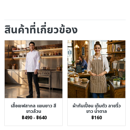
สินค้าที่เกี่ยวข้อง
เสื้อเชฟสากล แขนยาว สี
ผ้ากันเปื้อน เต็มตัว ลายริ้ว
ขาวล้วน
ขาว น้ำตาล
฿490
-
฿640
฿160