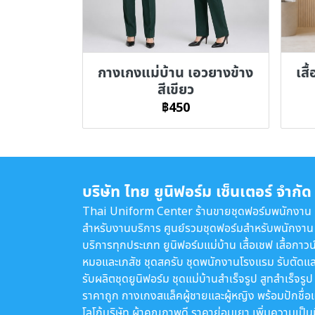
กางเกงแม่บ้าน เอวยางข้าง
เสื
สีเขียว
฿450
บริษัท ไทย ยูนิฟอร์ม เซ็นเตอร์ จำกัด
Thai Uniform Center ร้านขายชุดฟอร์มพนักงาน
สำหรับงานบริการ ศูนย์รวมชุดฟอร์มสำหรับพนักงาน
บริการทุกประเภท ยูนิฟอร์มแม่บ้าน เสื้อเชฟ เสื้อกาวน
หมอและเภสัช ชุดสครับ ชุดพนักงานโรงแรม รับตัดแล
รับผลิตชุดยูนิฟอร์ม ชุดแม่บ้านสำเร็จรูป สูทสำเร็จรูป
ราคาถูก กางเกงสแล็คผู้ชายและผู้หญิง พร้อมปักชื่อ
โลโก้บริษัท ผ้าคุณภาพดี ราคาย่อมเยา เพิ่มความเป็น