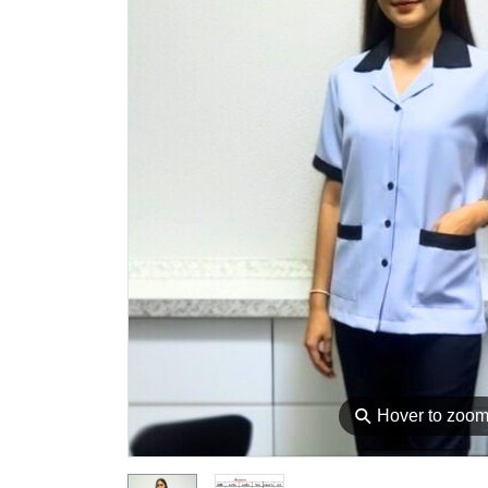
⚲
Hover to zoo