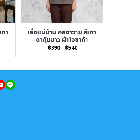
ีเทา
เสื้อแม่บ้าน คอฮาวาย สีเทา
ดำกุ๊นขาว ผ้าโอซาก้า
฿390
-
฿540