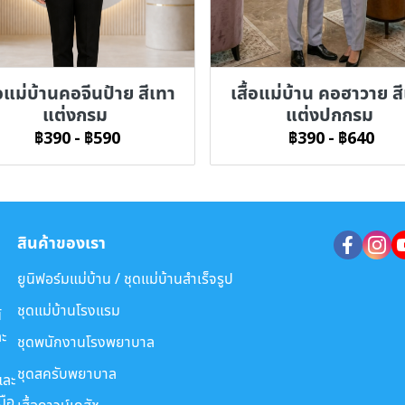
้อแม่บ้านคอจีนป้าย สีเทา
เสื้อแม่บ้าน คอฮาวาย ส
แต่งกรม
แต่งปกกรม
฿390
-
฿590
฿390
-
฿640
สินค้าของเรา
ยูนิฟอร์มแม่บ้าน / ชุดแม่บ้านสำเร็จรูป
ชุดแม่บ้านโรงแรม
์
ะ
ชุดพนักงานโรงพยาบาล
ชุดสครับพยาบาล
และ
มือ
เสื้อกาวน์เภสัช