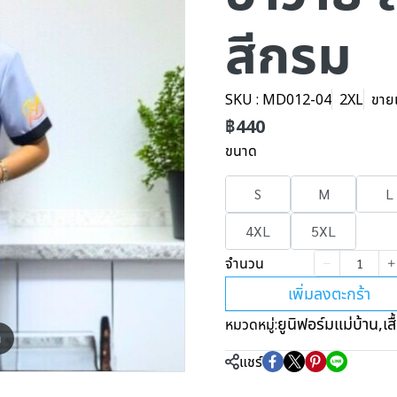
สีกรม
SKU : MD012-04
2XL
ขายแ
฿440
ขนาด
S
M
L
4XL
5XL
จำนวน
เพิ่มลงตะกร้า
ยูนิฟอร์มแม่บ้าน
,
เส
หมวดหมู่:
m
แชร์