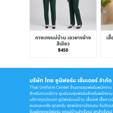
กางเกงแม่บ้าน เอวยางข้าง
เสื
สีเขียว
฿450
บริษัท ไทย ยูนิฟอร์ม เซ็นเตอร์ จำกัด
Thai Uniform Center ร้านขายชุดฟอร์มพนักงาน
สำหรับงานบริการ ศูนย์รวมชุดฟอร์มสำหรับพนักงาน
บริการทุกประเภท ยูนิฟอร์มแม่บ้าน เสื้อเชฟ เสื้อกาวน
หมอและเภสัช ชุดสครับ ชุดพนักงานโรงแรม รับตัดแล
รับผลิตชุดยูนิฟอร์ม ชุดแม่บ้านสำเร็จรูป สูทสำเร็จรูป