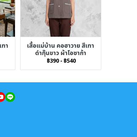
ีเทา
เสื้อแม่บ้าน คอฮาวาย สีเทา
ดำกุ๊นขาว ผ้าโอซาก้า
฿390
-
฿540