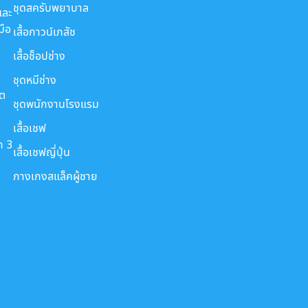
ชุดสครับพยาบาล
และ
มือ
เสื้อกาวน์เภสัช
เสื้อช็อปช่าง
ชุดหมีช่าง
ขต
ชุดพนักงานโรงแรม
เสื้อเชฟ
ก 3
เสื้อเชฟญี่ปุ่น
กางเกงสแล็คผู้ชาย