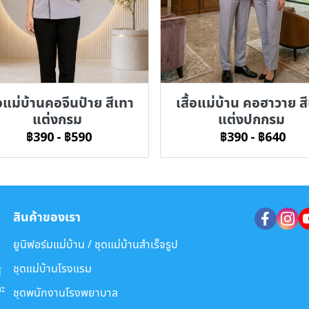
้อแม่บ้านคอจีนป้าย สีเทา
เสื้อแม่บ้าน คอฮาวาย ส
แต่งกรม
แต่งปกกรม
฿390
-
฿590
฿390
-
฿640
สินค้าของเรา
ยูนิฟอร์มแม่บ้าน / ชุดแม่บ้านสำเร็จรูป
ชุดแม่บ้านโรงแรม
์
ะ
ชุดพนักงานโรงพยาบาล