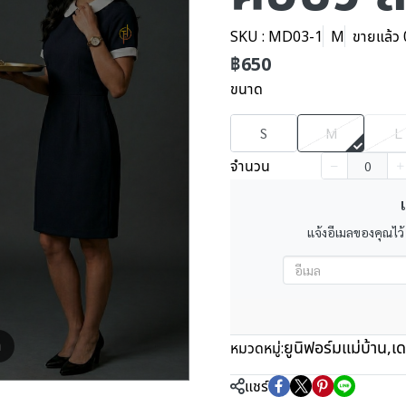
SKU : MD03-1
M
ขายแล้ว 0
฿650
ขนาด
S
M
L
จำนวน
เ
แจ้งอีเมลของคุณไว้
ยูนิฟอร์มแม่บ้าน
,
เด
m
หมวดหมู่:
แชร์