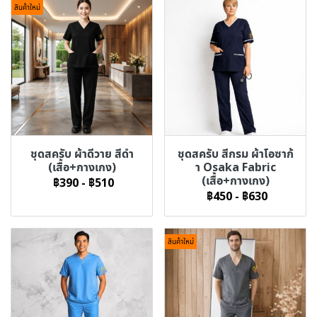
สินค้าใหม่
ชุดสครับ ผ้าดีวาย สีดำ
ชุดสครับ สีกรม ผ้าโอซาก้
(เสื้อ+กางเกง)
า Osaka Fabric
(เสื้อ+กางเกง)
฿390
-
฿510
฿450
-
฿630
สินค้าใหม่