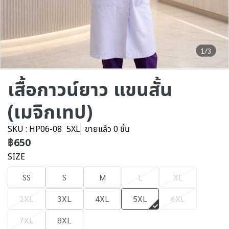
1/3
เสื้อกาวน์ยาว แขนสั้น
(เมจิกเทป)
SKU : HP06-08
5XL
ขายแล้ว 0 ชิ้น
฿650
SIZE
SS
S
M
L
XL
2XL
3XL
4XL
5XL
6XL
7XL
8XL