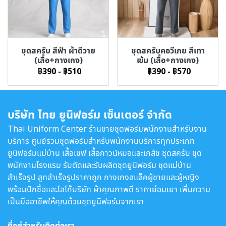
ชุดสครับ สีฟ้า ผ้าดีวาย
ชุดสครับคอวีเกย สีเทา
(เสื้อ+กางเกง)
เข้ม (เสื้อ+กางเกง)
฿390
-
฿510
฿390
-
฿570
บริษัท ไทย ยูนิฟอร์ม เซ็นเตอร์ จำกัด
Thai Uniform Center ร้านขายชุดฟอร์มพนักงานสำหรับงาน
บริการ ศูนย์รวมชุดฟอร์มสำหรับพนักงานบริการทุกประเภท
ยูนิฟอร์มแม่บ้าน เสื้อเชฟ เสื้อกาวน์หมอและเภสัช ชุดสครับ ชุด
พนักงานโรงแรม รับตัดและรับผลิตชุดยูนิฟอร์ม ชุดแม่บ้าน
สำเร็จรูป สูทสำเร็จรูปราคาถูก กางเกงสแล็คผู้ชายและผู้หญิง
พร้อมปักชื่อและโลโก้บริษัท ผ้าคุณภาพดี ราคาย่อมเยา เพิ่มความ
เป็นมืออาชีพให้คุณด้วยชุดยูนิฟอร์มจากเรา
ที่อยู่สำหรับติดต่อเรา