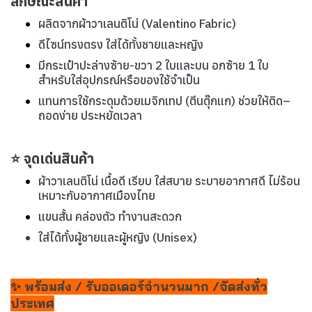
ลักษณะสินค้า
ผลิตจากผ้าวาเลนติโน่ (Valentino Fabric)
ดีไซน์ทรงตรง ใส่ได้ทั้งชายและหญิง
มีกระเป๋าปะล่างซ้าย-ขวา 2 ใบและบน อกซ้าย 1 ใบ
สำหรับใส่อุปกรณ์หรือของใช้จำเป็น
แทนการใช้กระดุมด้วยเมจิกเทป (ตีนตุ๊กแก) ช่วยให้ติด–
ถอดง่าย ประหยัดเวลา
⭐ จุดเด่นสินค้า
ผ้าวาเลนติโน่ เนื้อดี เรียบ ใส่สบาย ระบายอากาศดี ไม่ร้อน
เหมาะกับอากาศเมืองไทย
แขนสั้น คล่องตัว ทำงานสะดวก
ใส่ได้ทั้งผู้ชายและผู้หญิง (Unisex)
✨ พร้อมส่ง / รับออเดอร์จำนวนมาก /จัดส่งทั่ว
ประเทศ