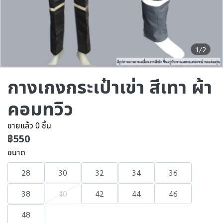
1/2
กางเกงกระเป๋าเข่า สีเทา ผ้า
คอมทวิว
ขายแล้ว 0 ชิ้น
฿550
ขนาด
28
30
32
34
36
38
40
42
44
46
48