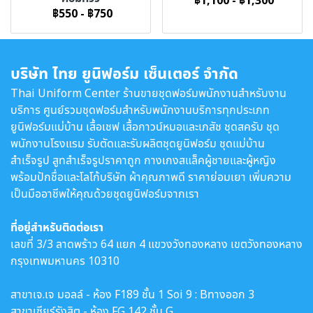
฿1,100
-
฿1,300
฿550
-
฿750
บริษัท ไทย ยูนิฟอร์ม เซ็นเตอร์ จำกัด
Thai Uniform Center ร้านขายชุดฟอร์มพนักงานสำหรับงาน
บริการ ศูนย์รวมชุดฟอร์มสำหรับพนักงานบริการทุกประเภท
ยูนิฟอร์มแม่บ้าน เสื้อเชฟ เสื้อกาวน์หมอและเภสัช ชุดสครับ ชุด
พนักงานโรงแรม รับตัดและรับผลิตชุดยูนิฟอร์ม ชุดแม่บ้าน
สำเร็จรูป สูทสำเร็จรูปราคาถูก กางเกงสแล็คผู้ชายและผู้หญิง
พร้อมปักชื่อและโลโก้บริษัท ผ้าคุณภาพดี ราคาย่อมเยา เพิ่มความ
เป็นมืออาชีพให้คุณด้วยชุดยูนิฟอร์มจากเรา
ที่อยู่สำหรับติดต่อเรา
เลขที่ 3/3 ลาดพร้าว 64 แยก 4 แขวงวังทองหลาง เขตวังทองหลาง
กรุงเทพมหานคร 10310
สาขาเจ.เจ มอลล์ - ห้อง F189 ชั้น 1 Soi 9 : Bทางออก 3
สาขาเซียร์รังสิต - ห้อง FG 142 ชั้น G