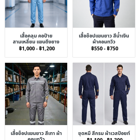
เสื้อคลุม คอป้าย
เสื้อช็อปแขนยาว สีน้ำเงิน
สามเหลี่ยม แขนดึงยาง
ผ้าคอมทวิว
฿1,000
-
฿1,200
฿550
-
฿750
เสื้อช็อปแขนยาว สีเทา ผ้า
ชุดหมี สีกรม ผ้าเวสป้อยท์
คอมทวิว