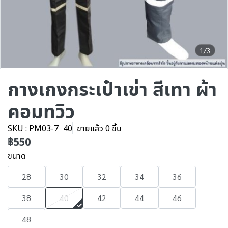
1/3
กางเกงกระเป๋าเข่า สีเทา ผ้า
คอมทวิว
SKU : PM03-7
40
ขายแล้ว 0 ชิ้น
฿550
ขนาด
28
30
32
34
36
38
40
42
44
46
48