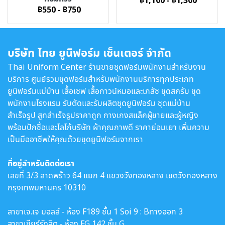
฿1,100
-
฿1,300
฿550
-
฿750
บริษัท ไทย ยูนิฟอร์ม เซ็นเตอร์ จำกัด
Thai Uniform Center ร้านขายชุดฟอร์มพนักงานสำหรับงาน
บริการ ศูนย์รวมชุดฟอร์มสำหรับพนักงานบริการทุกประเภท
ยูนิฟอร์มแม่บ้าน เสื้อเชฟ เสื้อกาวน์หมอและเภสัช ชุดสครับ ชุด
พนักงานโรงแรม รับตัดและรับผลิตชุดยูนิฟอร์ม ชุดแม่บ้าน
สำเร็จรูป สูทสำเร็จรูปราคาถูก กางเกงสแล็คผู้ชายและผู้หญิง
พร้อมปักชื่อและโลโก้บริษัท ผ้าคุณภาพดี ราคาย่อมเยา เพิ่มความ
เป็นมืออาชีพให้คุณด้วยชุดยูนิฟอร์มจากเรา
ที่อยู่สำหรับติดต่อเรา
เลขที่ 3/3 ลาดพร้าว 64 แยก 4 แขวงวังทองหลาง เขตวังทองหลาง
กรุงเทพมหานคร 10310
สาขาเจ.เจ มอลล์ - ห้อง F189 ชั้น 1 Soi 9 : Bทางออก 3
สาขาเซียร์รังสิต - ห้อง FG 142 ชั้น G