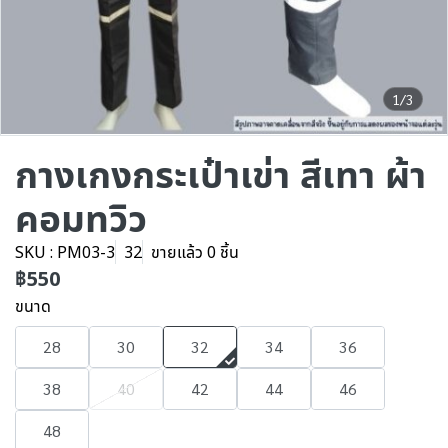
1/3
กางเกงกระเป๋าเข่า สีเทา ผ้า
คอมทวิว
SKU : PM03-3
32
ขายแล้ว 0 ชิ้น
฿550
ขนาด
28
30
32
34
36
38
40
42
44
46
48