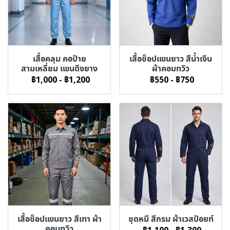
เสื้อคลุม คอป้าย
เสื้อช็อปแขนยาว สีน้ำเงิน
สามเหลี่ยม แขนดึงยาง
ผ้าคอมทวิว
฿1,000
-
฿1,200
฿550
-
฿750
เสื้อช็อปแขนยาว สีเทา ผ้า
ชุดหมี สีกรม ผ้าเวสป้อยท์
คอมทวิว