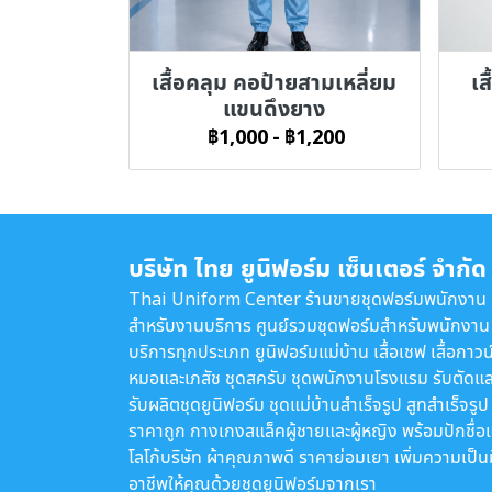
เสื้อคลุม คอป้ายสามเหลี่ยม
เส
แขนดึงยาง
฿1,000
-
฿1,200
บริษัท ไทย ยูนิฟอร์ม เซ็นเตอร์ จำกัด
Thai Uniform Center ร้านขายชุดฟอร์มพนักงาน
สำหรับงานบริการ ศูนย์รวมชุดฟอร์มสำหรับพนักงาน
บริการทุกประเภท ยูนิฟอร์มแม่บ้าน เสื้อเชฟ เสื้อกาวน
หมอและเภสัช ชุดสครับ ชุดพนักงานโรงแรม รับตัดแล
รับผลิตชุดยูนิฟอร์ม ชุดแม่บ้านสำเร็จรูป สูทสำเร็จรูป
ราคาถูก กางเกงสแล็คผู้ชายและผู้หญิง พร้อมปักชื่อ
โลโก้บริษัท ผ้าคุณภาพดี ราคาย่อมเยา เพิ่มความเป็น
อาชีพให้คุณด้วยชุดยูนิฟอร์มจากเรา