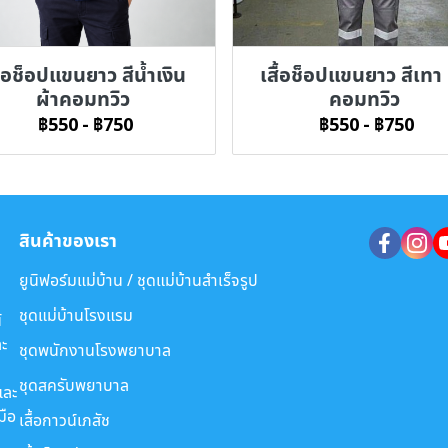
ื้อช็อปแขนยาว สีน้ำเงิน
เสื้อช็อปแขนยาว สีเทา 
ผ้าคอมทวิว
คอมทวิว
฿550
-
฿750
฿550
-
฿750
สินค้าของเรา
ยูนิฟอร์มแม่บ้าน / ชุดแม่บ้านสำเร็จรูป
ชุดแม่บ้านโรงแรม
์
ะ
ชุดพนักงานโรงพยาบาล
ชุดสครับพยาบาล
และ
มือ
เสื้อกาวน์เภสัช