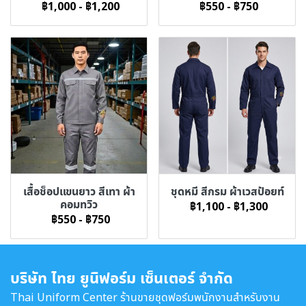
฿1,000
-
฿1,200
฿550
-
฿750
เสื้อช็อปแขนยาว สีเทา ผ้า
ชุดหมี สีกรม ผ้าเวสป้อยท์
คอมทวิว
฿1,100
-
฿1,300
฿550
-
฿750
บริษัท ไทย ยูนิฟอร์ม เซ็นเตอร์ จำกัด
Thai Uniform Center ร้านขายชุดฟอร์มพนักงานสำหรับงาน