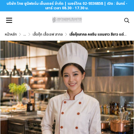
บริษัท ไทย ยูนิฟอร์ม เซ็นเตอร์ จำกัด | เบอร์โทร 02-9336858 | เปิด : จันทร์ -
เสาร์ เวลา 08.30 - 17.30 น.
หน้าหลัก
...
เสื้อกุ๊ก เสื้อเชฟ สากล
เสื้อกุ๊กสากล คอจีน แขนยาว สีขาว แต่งกุ๊นสีแดง