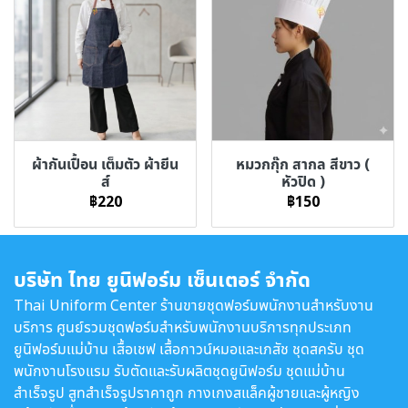
ผ้ากันเปื้อน เต็มตัว ผ้ายีน
หมวกกุ๊ก สากล สีขาว (
ส์
หัวปิด )
฿220
฿150
บริษัท ไทย ยูนิฟอร์ม เซ็นเตอร์ จำกัด
Thai Uniform Center ร้านขายชุดฟอร์มพนักงานสำหรับงาน
บริการ ศูนย์รวมชุดฟอร์มสำหรับพนักงานบริการทุกประเภท
ยูนิฟอร์มแม่บ้าน เสื้อเชฟ เสื้อกาวน์หมอและเภสัช ชุดสครับ ชุด
พนักงานโรงแรม รับตัดและรับผลิตชุดยูนิฟอร์ม ชุดแม่บ้าน
สำเร็จรูป สูทสำเร็จรูปราคาถูก กางเกงสแล็คผู้ชายและผู้หญิง