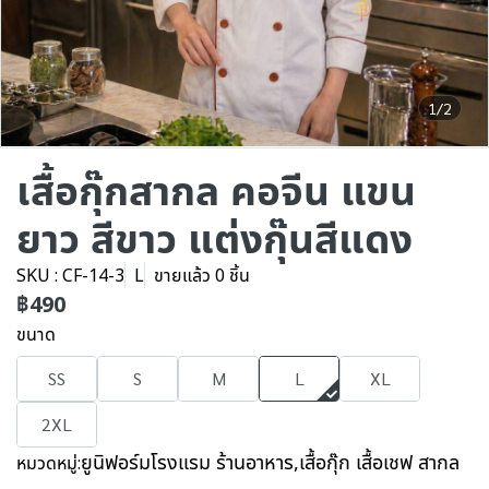
1/2
เสื้อกุ๊กสากล คอจีน แขน
ยาว สีขาว แต่งกุ๊นสีแดง
SKU : CF-14-3
L
ขายแล้ว 0 ชิ้น
฿490
ขนาด
SS
S
M
L
XL
2XL
ยูนิฟอร์มโรงแรม ร้านอาหาร
,
เสื้อกุ๊ก เสื้อเชฟ สากล
หมวดหมู่: