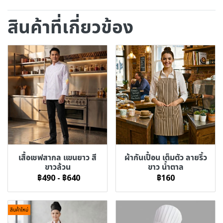
สินค้าที่เกี่ยวข้อง
เสื้อเชฟสากล แขนยาว สี
ผ้ากันเปื้อน เต็มตัว ลายริ้ว
ขาวล้วน
ขาว น้ำตาล
฿490
-
฿640
฿160
สินค้าใหม่