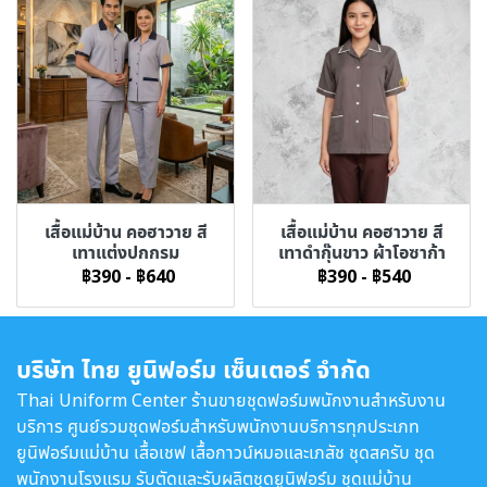
เสื้อแม่บ้าน คอฮาวาย สี
เสื้อแม่บ้าน คอฮาวาย สี
เทาแต่งปกกรม
เทาดำกุ๊นขาว ผ้าโอซาก้า
฿390
-
฿640
฿390
-
฿540
บริษัท ไทย ยูนิฟอร์ม เซ็นเตอร์ จำกัด
Thai Uniform Center ร้านขายชุดฟอร์มพนักงานสำหรับงาน
บริการ ศูนย์รวมชุดฟอร์มสำหรับพนักงานบริการทุกประเภท
ยูนิฟอร์มแม่บ้าน เสื้อเชฟ เสื้อกาวน์หมอและเภสัช ชุดสครับ ชุด
พนักงานโรงแรม รับตัดและรับผลิตชุดยูนิฟอร์ม ชุดแม่บ้าน