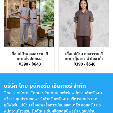
เสื้อแม่บ้าน คอฮาวาย สี
เสื้อแม่บ้าน คอฮาวาย สี
เทาแต่งปกกรม
เทาดำกุ๊นขาว ผ้าโอซาก้า
฿390
-
฿640
฿390
-
฿540
บริษัท ไทย ยูนิฟอร์ม เซ็นเตอร์ จำกัด
Thai Uniform Center ร้านขายชุดฟอร์มพนักงานสำหรับงาน
บริการ ศูนย์รวมชุดฟอร์มสำหรับพนักงานบริการทุกประเภท
ยูนิฟอร์มแม่บ้าน เสื้อเชฟ เสื้อกาวน์หมอและเภสัช ชุดสครับ ชุด
พนักงานโรงแรม รับตัดและรับผลิตชุดยูนิฟอร์ม ชุดแม่บ้าน