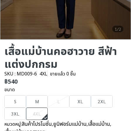
1/2
เสื้อแม่บ้านคอฮาวาย สีฟ้า
แต่งปกกรม
SKU : MD009-6
4XL
ขายแล้ว 0 ชิ้น
฿540
ขนาด
S
M
L
XL
2XL
3XL
4XL
สินค้าโปรโมชั่น
,
ยูนิฟอร์มแม่บ้าน
,
เสื้อแม่บ้าน
,
หมวดหมู่: