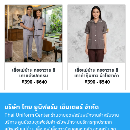
เสื้อแม่บ้าน คอฮาวาย สี
เสื้อแม่บ้าน คอฮาวาย สี
เทาแต่งปกกรม
เทาดำกุ๊นขาว ผ้าโอซาก้า
฿390
-
฿640
฿390
-
฿540
บริษัท ไทย ยูนิฟอร์ม เซ็นเตอร์ จำกัด
Thai Uniform Center ร้านขายชุดฟอร์มพนักงานสำหรับงาน
บริการ ศูนย์รวมชุดฟอร์มสำหรับพนักงานบริการทุกประเภท
ยูนิฟอร์มแม่บ้าน เสื้อเชฟ เสื้อกาวน์หมอและเภสัช ชุดสครับ ชุด