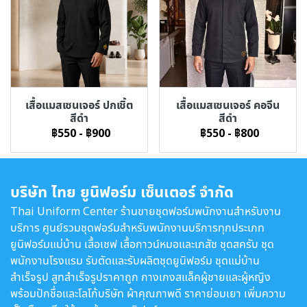
เสื้อแมสเซนเจอร์ ปกเชิ้ต
เสื้อแมสเซนเจอร์ คอจีน
สีดำ
สีดำ
฿550
-
฿900
฿550
-
฿800
บริษัท ไทย ยูนิฟอร์ม เซ็นเตอร์ จำกัด
Thai Uniform Center ร้านขายชุดฟอร์มพนักงานสำหรับงาน
บริการ ศูนย์รวมชุดฟอร์มสำหรับพนักงานบริการทุกประเภท
ยูนิฟอร์มแม่บ้าน เสื้อเชฟ เสื้อกาวน์หมอและเภสัช ชุดสครับ ชุด
พนักงานโรงแรม รับตัดและรับผลิตชุดยูนิฟอร์ม ชุดแม่บ้าน
สำเร็จรูป สูทสำเร็จรูปราคาถูก กางเกงสแล็คผู้ชายและผู้หญิง
พร้อมปักชื่อและโลโก้บริษัท ผ้าคุณภาพดี ราคาย่อมเยา เพิ่มความ