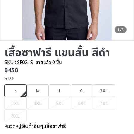
1/3
เสื้อซาฟารี แขนสั้น สีดำ
SKU : SF02
S
ขายแล้ว 0 ชิ้น
฿450
SIZE
S
M
L
XL
2XL
3XL
4XL
5XL
6XL
7XL
8XL
สินค้าอื่นๆ
,
เสื้อซาฟารี
หมวดหมู่: