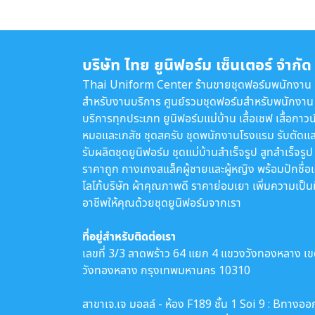
บริษัท ไทย ยูนิฟอร์ม เซ็นเตอร์ จำกัด
Thai Uniform Center ร้านขายชุดฟอร์มพนักงาน
สำหรับงานบริการ ศูนย์รวมชุดฟอร์มสำหรับพนักงาน
บริการทุกประเภท ยูนิฟอร์มแม่บ้าน เสื้อเชฟ เสื้อกาวน
หมอและเภสัช ชุดสครับ ชุดพนักงานโรงแรม รับตัดแล
รับผลิตชุดยูนิฟอร์ม ชุดแม่บ้านสำเร็จรูป สูทสำเร็จรูป
ราคาถูก กางเกงสแล็คผู้ชายและผู้หญิง พร้อมปักชื่อ
โลโก้บริษัท ผ้าคุณภาพดี ราคาย่อมเยา เพิ่มความเป็น
อาชีพให้คุณด้วยชุดยูนิฟอร์มจากเรา
ที่อยู่สำหรับติดต่อเรา
เลขที่ 3/3 ลาดพร้าว 64 แยก 4 แขวงวังทองหลาง เ
วังทองหลาง กรุงเทพมหานคร 10310
สาขาเจ.เจ มอลล์ - ห้อง F189 ชั้น 1 Soi 9 : Bทางออ