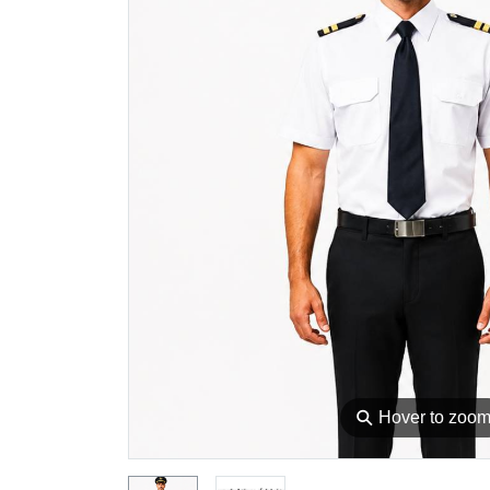
⚲
Hover to zoo