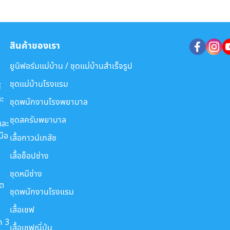
สินค้าของเรา
ยูนิฟอร์มแม่บ้าน / ชุดแม่บ้านสำเร็จรูป
ชุดแม่บ้านโรงแรม
์
ะ
ชุดพนักงานโรงพยาบาล
ชุดสครับพยาบาล
และ
มือ
เสื้อกาวน์เภสัช
เสื้อช็อปช่าง
ชุดหมีช่าง
ขต
ชุดพนักงานโรงแรม
เสื้อเชฟ
ก 3
เสื้อเชฟญี่ปุ่น