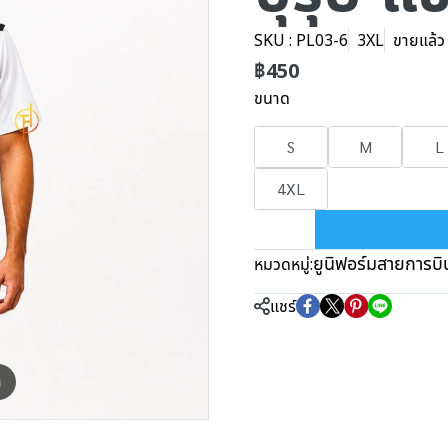
SKU : PL03-6
3XL
ขายแล้ว 
฿450
ขนาด
S
M
L
4XL
ยูนิฟอร์มสายการบิ
หมวดหมู่:
แชร์
m