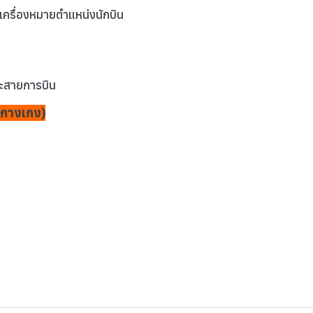
ือเครื่องหมายตำแหน่งนักบิน
ละสายการบิน
วมกางเกง)