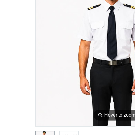
⚲
Hover to zoo