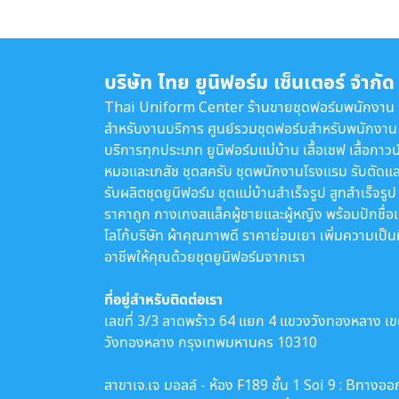
บริษัท ไทย ยูนิฟอร์ม เซ็นเตอร์ จำกัด
Thai Uniform Center ร้านขายชุดฟอร์มพนักงาน
สำหรับงานบริการ ศูนย์รวมชุดฟอร์มสำหรับพนักงาน
บริการทุกประเภท ยูนิฟอร์มแม่บ้าน เสื้อเชฟ เสื้อกาวน
หมอและเภสัช ชุดสครับ ชุดพนักงานโรงแรม รับตัดแล
รับผลิตชุดยูนิฟอร์ม ชุดแม่บ้านสำเร็จรูป สูทสำเร็จรูป
ราคาถูก กางเกงสแล็คผู้ชายและผู้หญิง พร้อมปักชื่อ
โลโก้บริษัท ผ้าคุณภาพดี ราคาย่อมเยา เพิ่มความเป็น
อาชีพให้คุณด้วยชุดยูนิฟอร์มจากเรา
ที่อยู่สำหรับติดต่อเรา
เลขที่ 3/3 ลาดพร้าว 64 แยก 4 แขวงวังทองหลาง เ
วังทองหลาง กรุงเทพมหานคร 10310
สาขาเจ.เจ มอลล์ - ห้อง F189 ชั้น 1 Soi 9 : Bทางออ