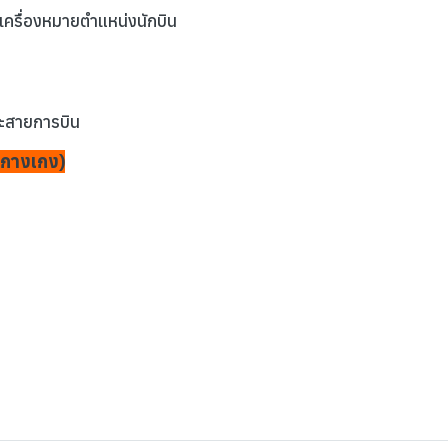
ือเครื่องหมายตำแหน่งนักบิน
ละสายการบิน
วมกางเกง)