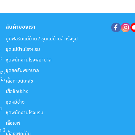
สินค้าของเรา
ยูนิฟอร์มแม่บ้าน / ชุดแม่บ้านสำเร็จรูป
ชุดแม่บ้านโรงแรม
์
ะ
ชุดพนักงานโรงพยาบาล
ชุดสครับพยาบาล
และ
มือ
เสื้อกาวน์เภสัช
เสื้อช็อปช่าง
ชุดหมีช่าง
ขต
ชุดพนักงานโรงแรม
เสื้อเชฟ
ก 3
เสื้อเชฟญี่ปุ่น