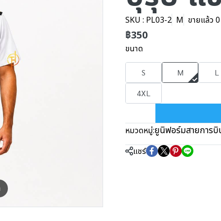
SKU : PL03-2
M
ขายแล้ว 0 
฿350
ขนาด
S
M
L
4XL
ยูนิฟอร์มสายการบิ
หมวดหมู่:
แชร์
m